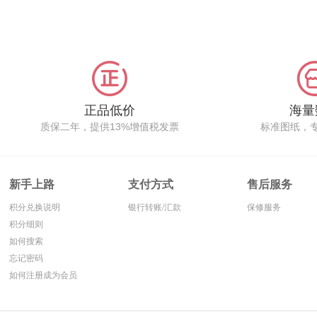
正品低价
海量
质保二年，提供13%增值税发票
标准图纸，
新手上路
支付方式
售后服务
积分兑换说明
银行转账/汇款
保修服务
积分细则
如何搜索
忘记密码
如何注册成为会员