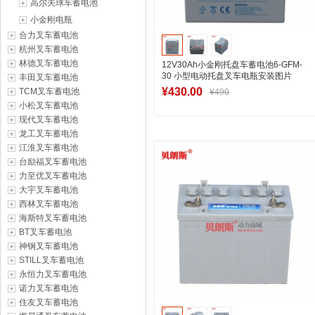
高尔夫球车蓄电池
小金刚电瓶
合力叉车蓄电池
杭州叉车蓄电池
林德叉车蓄电池
12V30Ah小金刚托盘车蓄电池6-GFM-
30 小型电动托盘叉车电瓶安装图片
丰田叉车蓄电池
¥430.00
TCM叉车蓄电池
¥490
小松叉车蓄电池
现代叉车蓄电池
龙工叉车蓄电池
加入购物车
江淮叉车蓄电池
台励福叉车蓄电池
力至优叉车蓄电池
大宇叉车蓄电池
西林叉车蓄电池
海斯特叉车蓄电池
BT叉车蓄电池
神钢叉车蓄电池
STILL叉车蓄电池
永恒力叉车蓄电池
诺力叉车蓄电池
住友叉车蓄电池