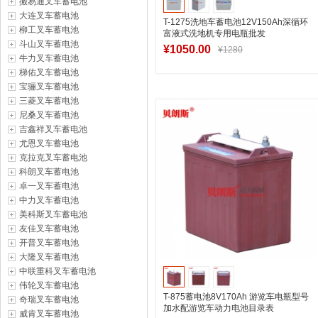
搬易通叉车蓄电池
大连叉车蓄电池
T-1275洗地车蓄电池12V150Ah深循环
柳工叉车蓄电池
富液式洗地机专用电瓶批发
斗山叉车蓄电池
¥1050.00
¥1280
牛力叉车蓄电池
梯佑叉车蓄电池
宝骊叉车蓄电池
加入购物车
三菱叉车蓄电池
尼桑叉车蓄电池
吉鑫祥叉车蓄电池
尤恩叉车蓄电池
克拉克叉车蓄电池
科朗叉车蓄电池
卓一叉车蓄电池
中力叉车蓄电池
美科斯叉车蓄电池
友佳叉车蓄电池
开普叉车蓄电池
大隆叉车蓄电池
中联重科叉车蓄电池
伟轮叉车蓄电池
T-875蓄电池8V170Ah 游览车电瓶型号
奇瑞叉车蓄电池
加水配游览车动力电池目录表
威肯叉车蓄电池