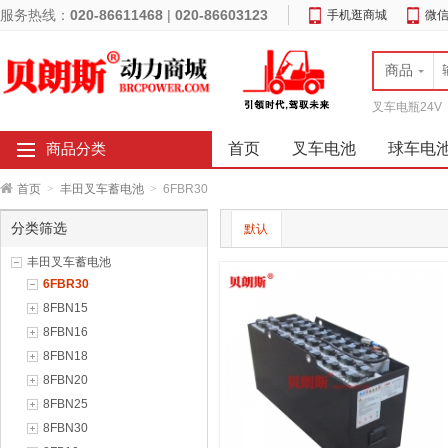
服务热线：
020-86611468
|
020-86603123
手机逛商城
微
商品
叉车电瓶24V
首页
叉车电池
球车电
商品分类
首页
>
丰田叉车蓄电池
>
6FBR30
分类筛选
默认
丰田叉车蓄电池
6FBR30
8FBN15
8FBN16
8FBN18
8FBN20
8FBN25
8FBN30