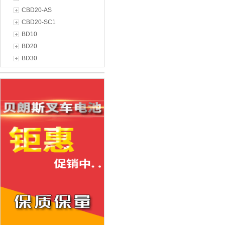
CBD20-AS
CBD20-SC1
BD10
BD20
BD30