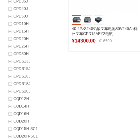
CPD35J
CPD40J
CPD50J
CPD10H
40-4PzS240铅酸叉车电池80V240Ah杭
CPD15H
州叉车CPD15AEY2电瓶
CPD20H
¥14300.00
¥16500
CPD25H
CPD30H
CPDS13J
加入购物车
CPDS15J
CPDS16J
CPDS18J
CPDS20J
CQD12H
CQD14H
CQD16H
CQD20H
CQD15H-SC1
CQD20H-SC1