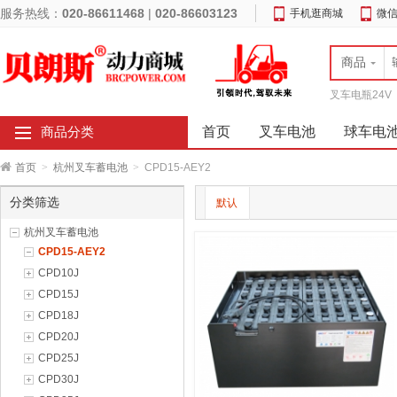
服务热线：
020-86611468
|
020-86603123
手机逛商城
微
商品
叉车电瓶24V
首页
叉车电池
球车电
商品分类
首页
>
杭州叉车蓄电池
>
CPD15-AEY2
分类筛选
默认
杭州叉车蓄电池
CPD15-AEY2
CPD10J
CPD15J
CPD18J
CPD20J
CPD25J
CPD30J