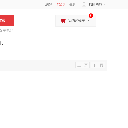
您好,
请登录
注册
我的商城
0
我的购物车
叉车电池
们
上一页
下一页