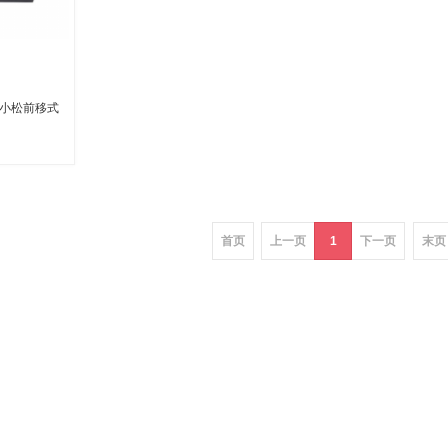
RS小松前移式
车
首页
上一页
1
下一页
末页