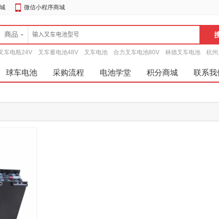
城
微信小程序商城
商品
叉车电瓶24V
叉车蓄电池48V
叉车电池
合力叉车电池80V
林德叉车电池
杭州
球车电池
采购流程
电池学堂
积分商城
联系我