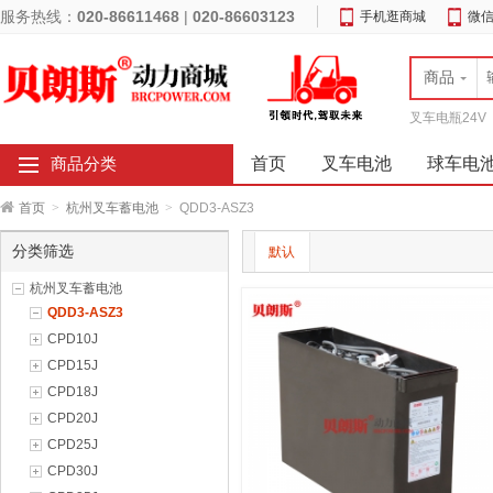
服务热线：
020-86611468
|
020-86603123
手机逛商城
微
商品
叉车电瓶24V
首页
叉车电池
球车电
商品分类
首页
>
杭州叉车蓄电池
>
QDD3-ASZ3
分类筛选
默认
杭州叉车蓄电池
QDD3-ASZ3
CPD10J
CPD15J
CPD18J
CPD20J
CPD25J
CPD30J