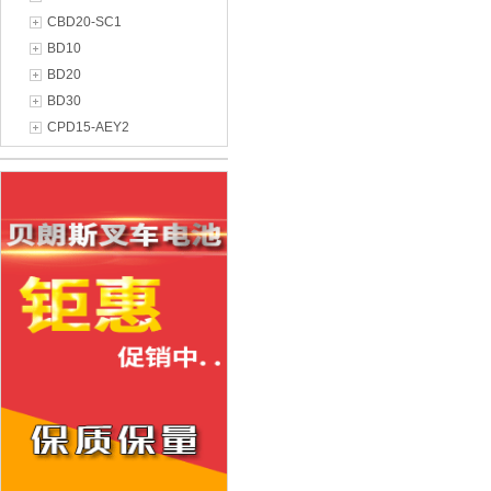
CBD20-SC1
BD10
BD20
BD30
CPD15-AEY2