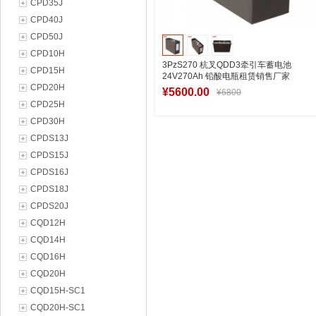
CPD35J
CPD40J
CPD50J
CPD10H
3PzS270 杭叉QDD3牵引车蓄电池
CPD15H
24V270Ah 铅酸电瓶租赁销售厂家
CPD20H
¥5600.00
¥6800
CPD25H
CPD30H
CPDS13J
加入购物车
CPDS15J
CPDS16J
CPDS18J
CPDS20J
CQD12H
CQD14H
CQD16H
CQD20H
CQD15H-SC1
CQD20H-SC1