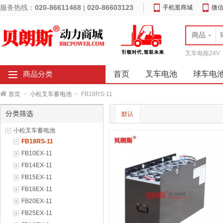
服务热线：
020-86611468
|
020-86603123
手机逛商城
微
商品
叉车电瓶24V
首页
叉车电池
球车电
商品分类
首页
>
小松叉车蓄电池
>
FB18RS-11
分类筛选
默认
小松叉车蓄电池
FB18RS-11
FB10EX-11
FB14EX-11
FB15EX-11
FB18EX-11
FB20EX-11
FB25EX-11