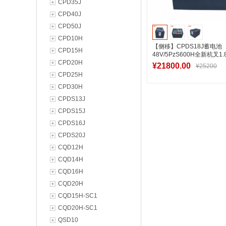
CPD35J
CPD40J
CPD50J
CPD10H
【侧移】CPDS18J蓄电池
CPD15H
48V/5PzS600H全新杭叉1
CPD20H
电池厂家直销
¥21800.00
¥25200
CPD25H
CPD30H
CPDS13J
加入购物
CPDS15J
CPDS16J
CPDS20J
CQD12H
CQD14H
CQD16H
CQD20H
CQD15H-SC1
CQD20H-SC1
QSD10