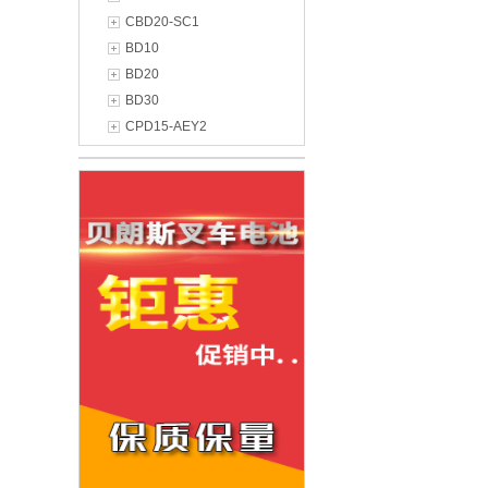
CBD20-SC1
BD10
BD20
BD30
CPD15-AEY2