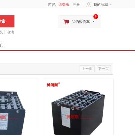
您好,
请登录
注册
我的商城
0
我的购物车
叉车电池
们
上一页
下一页