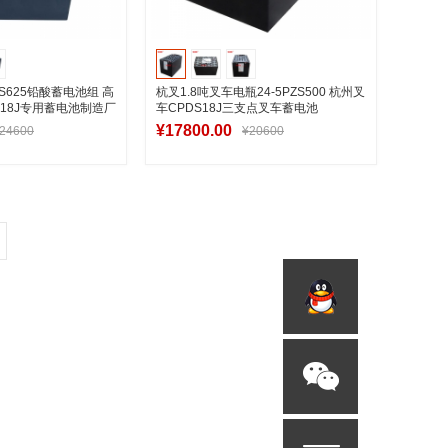
ZS625铅酸蓄电池组 高
杭叉1.8吨叉车电瓶24-5PZS500 杭州叉
S18J专用蓄电池制造厂
车CPDS18J三支点叉车蓄电池
48V500Ah
¥17800.00
24600
¥20600
入购物车
加入购物车