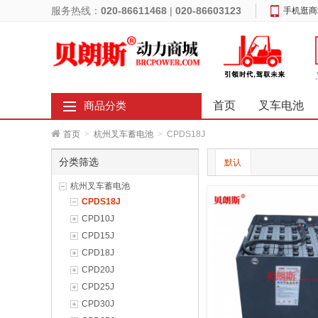
服务热线：
020-86611468
|
020-86603123
手机逛商
首页
叉车电池
商品分类
首页
>
杭州叉车蓄电池
>
CPDS18J
分类筛选
默认
杭州叉车蓄电池
CPDS18J
CPD10J
CPD15J
CPD18J
CPD20J
CPD25J
CPD30J