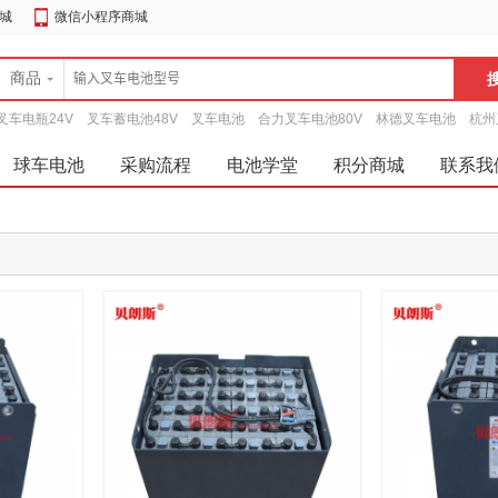
城
微信小程序商城
商品
叉车电瓶24V
叉车蓄电池48V
叉车电池
合力叉车电池80V
林德叉车电池
杭州
球车电池
采购流程
电池学堂
积分商城
联系我