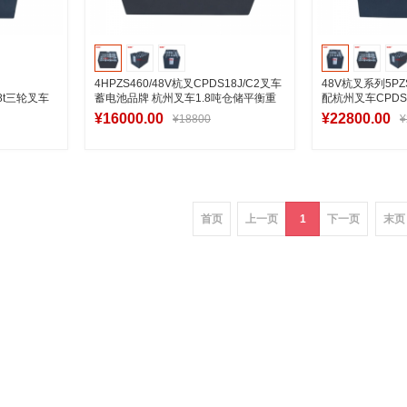
4HPZS460/48V杭叉CPDS18J/C2叉车
48V杭叉系列5P
.8t三轮叉车
蓄电池品牌 杭州叉车1.8吨仓储平衡重
配杭州叉车CPD
蓄电池叉车
家
¥16000.00
¥22800.00
¥18800
¥
车
加入购物车
加
首页
上一页
1
下一页
末页