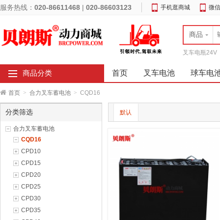
服务热线：
020-86611468
|
020-86603123
手机逛商城
微
商品
叉车电瓶24V
首页
叉车电池
球车电
商品分类
首页
>
合力叉车蓄电池
>
CQD16
分类筛选
默认
合力叉车蓄电池
CQD16
CPD10
CPD15
CPD20
CPD25
CPD30
CPD35