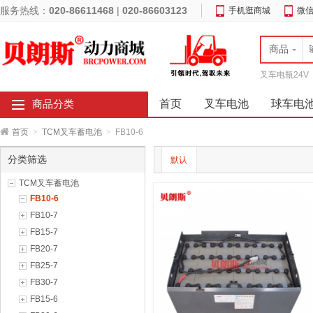
服务热线：
020-86611468
|
020-86603123
手机逛商城
微
商品
叉车电瓶24V
首页
叉车电池
球车电
商品分类
首页
>
TCM叉车蓄电池
>
FB10-6
分类筛选
默认
TCM叉车蓄电池
FB10-6
FB10-7
FB15-7
FB20-7
FB25-7
FB30-7
FB15-6