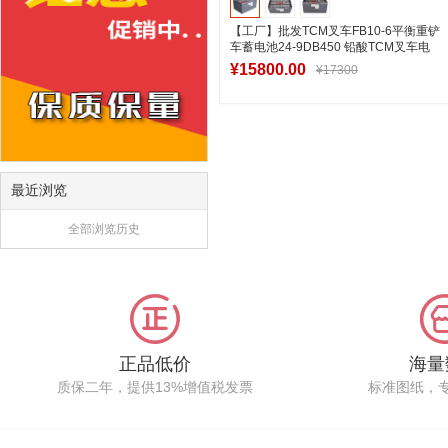
【工厂】批发TCM叉车FB10-6平衡重铲
车蓄电池24-9DB450 铅酸TCM叉车电
瓶定制工厂
¥15800.00
¥17300
加入购物车
最近浏览
全部浏览历史
正品低价
海量
质保二年，提供13%增值税发票
标准图纸，