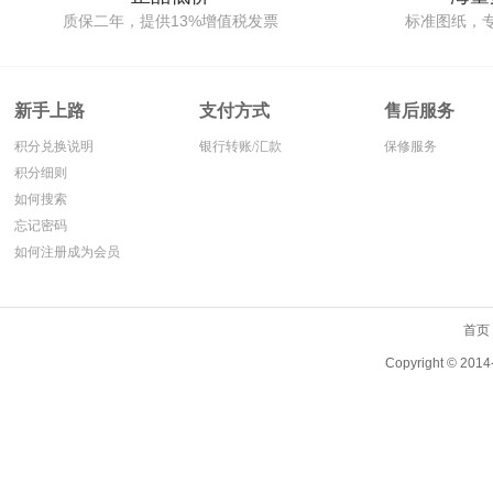
质保二年，提供13%增值税发票
标准图纸，
新手上路
支付方式
售后服务
积分兑换说明
银行转账/汇款
保修服务
积分细则
如何搜索
忘记密码
如何注册成为会员
首页
Copyright ©