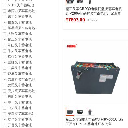
STILL叉车蓄电池
精工叉车CBD30电动托盘搬运车电瓶
永恒力叉车蓄电池
24V280Ah 品牌叉车蓄电池厂家现货
诺力叉车蓄电池
¥7603.00
¥8772
住友叉车蓄电池
搬易通叉车蓄电池
大连叉车蓄电池
柳工叉车蓄电池
加入购物车
斗山叉车蓄电池
牛力叉车蓄电池
梯佑叉车蓄电池
宝骊叉车蓄电池
三菱叉车蓄电池
尼桑叉车蓄电池
吉鑫祥叉车蓄电池
尤恩叉车蓄电池
克拉克叉车蓄电池
科朗叉车蓄电池
卓一叉车蓄电池
中力叉车蓄电池
美科斯叉车蓄电池
友佳叉车蓄电池
精工叉车2吨叉车蓄电池48V600Ah 精
工叉车CPD20蓄电池厂家批发
开普叉车蓄电池