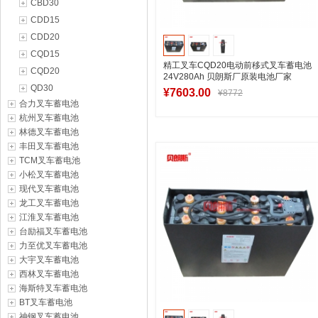
CBD30
CDD15
CDD20
CQD15
精工叉车CQD20电动前移式叉车蓄电池
CQD20
24V280Ah 贝朗斯厂原装电池厂家
QD30
¥7603.00
¥8772
合力叉车蓄电池
杭州叉车蓄电池
林德叉车蓄电池
加入购物车
丰田叉车蓄电池
TCM叉车蓄电池
小松叉车蓄电池
现代叉车蓄电池
龙工叉车蓄电池
江淮叉车蓄电池
台励福叉车蓄电池
力至优叉车蓄电池
大宇叉车蓄电池
西林叉车蓄电池
海斯特叉车蓄电池
BT叉车蓄电池
神钢叉车蓄电池