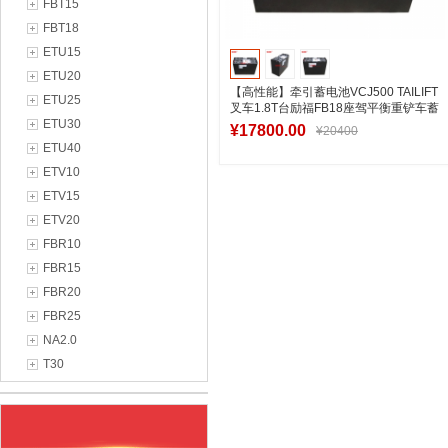
FBT15
FBT18
ETU15
ETU20
【高性能】牵引蓄电池VCJ500 TAILIFT
ETU25
叉车1.8T台励福FB18座驾平衡重铲车蓄
ETU30
电池
¥17800.00
¥20400
ETU40
ETV10
ETV15
加入购物车
ETV20
FBR10
FBR15
FBR20
FBR25
NA2.0
T30