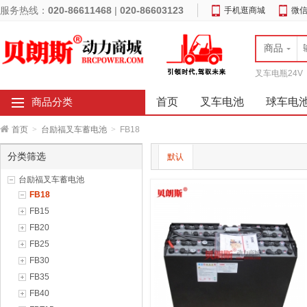
服务热线：
020-86611468
|
020-86603123
手机逛商城
微
商品
叉车电瓶24V
首页
叉车电池
球车电
商品分类
首页
>
台励福叉车蓄电池
>
FB18
分类筛选
默认
台励福叉车蓄电池
FB18
FB15
FB20
FB25
FB30
FB35
FB40