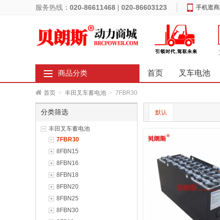
服务热线：
020-86611468
|
020-86603123
手机逛商
首页
叉车电池
商品分类
首页
>
丰田叉车蓄电池
>
7FBR30
分类筛选
默认
丰田叉车蓄电池
7FBR30
8FBN15
8FBN16
8FBN18
8FBN20
8FBN25
8FBN30