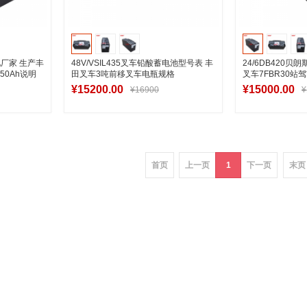
电池厂家 生产丰
48V/VSIL435叉车铅酸蓄电池型号表 丰
24/6DB420
50Ah说明
田叉车3吨前移叉车电瓶规格
叉车7FBR30
¥15200.00
¥15000.00
¥16900
¥
车
加入购物车
加
首页
上一页
1
下一页
末页