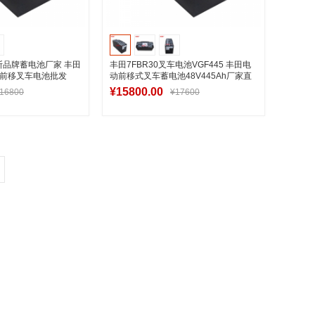
贝朗斯品牌蓄电池厂家 丰田
丰田7FBR30叉车电池VGF445 丰田电
站驾前移叉车电池批发
动前移式叉车蓄电池48V445Ah厂家直
销
¥15800.00
16800
¥17600
入购物车
加入购物车