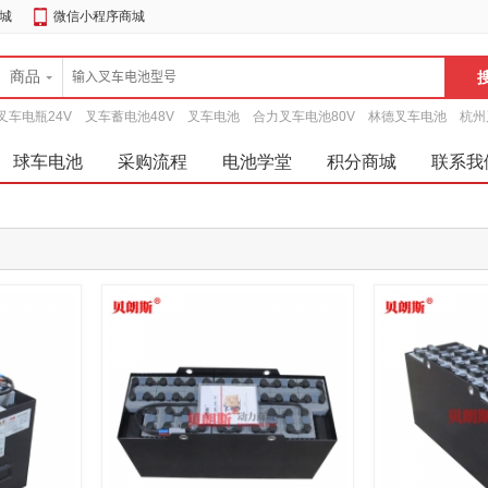
城
微信小程序商城
商品
叉车电瓶24V
叉车蓄电池48V
叉车电池
合力叉车电池80V
林德叉车电池
杭州
球车电池
采购流程
电池学堂
积分商城
联系我