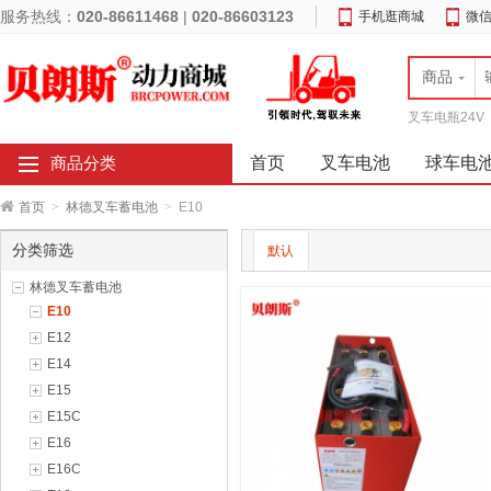
服务热线：
020-86611468
|
020-86603123
手机逛商城
微
商品
叉车电瓶24V
首页
叉车电池
球车电
商品分类
首页
>
林德叉车蓄电池
>
E10
分类筛选
默认
林德叉车蓄电池
E10
E12
E14
E15
E15C
E16
E16C