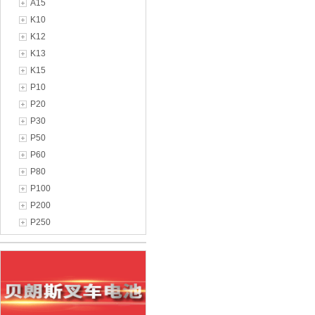
A15
K10
K12
K13
K15
P10
P20
P30
P50
P60
P80
P100
P200
P250