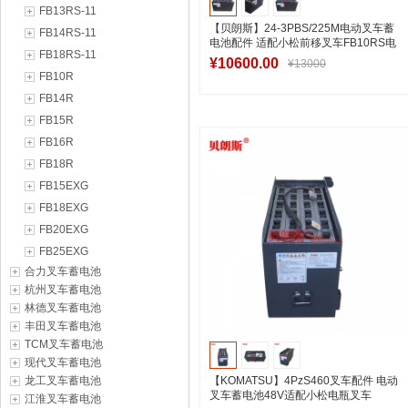
FB13RS-11
【贝朗斯】24-3PBS/225M电动叉车蓄
FB14RS-11
电池配件 适配小松前移叉车FB10RS电
FB18RS-11
池
¥10600.00
¥13000
FB10R
FB14R
FB15R
加入购物车
FB16R
FB18R
FB15EXG
FB18EXG
FB20EXG
FB25EXG
合力叉车蓄电池
杭州叉车蓄电池
林德叉车蓄电池
丰田叉车蓄电池
TCM叉车蓄电池
现代叉车蓄电池
龙工叉车蓄电池
【KOMATSU】4PzS460叉车配件 电动
叉车蓄电池48V适配小松电瓶叉车
江淮叉车蓄电池