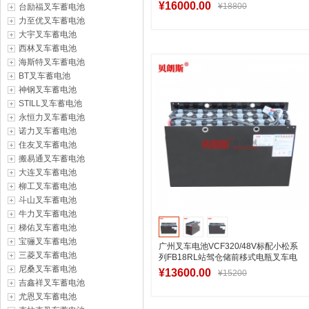
FB25RL用电池
¥16000.00
¥18800
台励福叉车蓄电池
力至优叉车蓄电池
大宇叉车蓄电池
西林叉车蓄电池
加入购物车
海斯特叉车蓄电池
BT叉车蓄电池
神钢叉车蓄电池
STILL叉车蓄电池
永恒力叉车蓄电池
诺力叉车蓄电池
住友叉车蓄电池
搬易通叉车蓄电池
大连叉车蓄电池
柳工叉车蓄电池
斗山叉车蓄电池
牛力叉车蓄电池
梯佑叉车蓄电池
宝骊叉车蓄电池
广州叉车电池VCF320/48V标配小松系
三菱叉车蓄电池
列FB18RL站驾仓储前移式电瓶叉车电
池
尼桑叉车蓄电池
¥13600.00
¥15200
吉鑫祥叉车蓄电池
尤恩叉车蓄电池