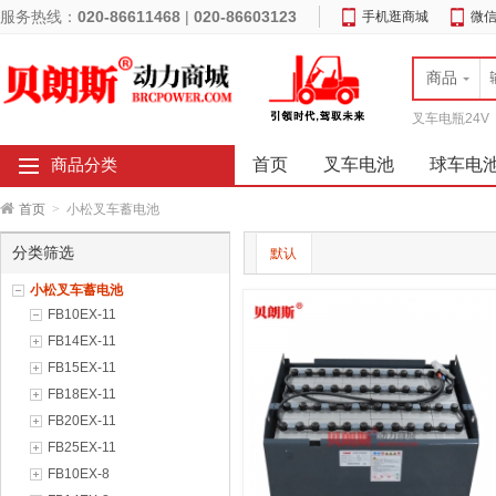
服务热线：
020-86611468
|
020-86603123
手机逛商城
微
商品
叉车电瓶24V
首页
叉车电池
球车电
商品分类
首页
>
小松叉车蓄电池
分类筛选
默认
小松叉车蓄电池
FB10EX-11
FB14EX-11
FB15EX-11
FB18EX-11
FB20EX-11
FB25EX-11
FB10EX-8