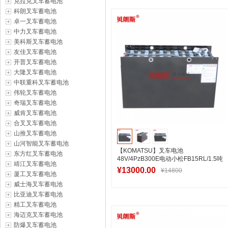
克拉克叉车蓄电池
加入购物车
科朗叉车蓄电池
卓一叉车蓄电池
中力叉车蓄电池
美科斯叉车蓄电池
友佳叉车蓄电池
开普叉车蓄电池
大隆叉车蓄电池
中联重科叉车蓄电池
伟轮叉车蓄电池
奇瑞叉车蓄电池
威肯叉车蓄电池
合叉叉车蓄电池
山推叉车蓄电池
山河智能叉车蓄电池
【KOMATSU】叉车电池
东方红叉车蓄电池
48V/4PzB300E电动小松FB15RL/1.5吨
靖江叉车蓄电池
前移式车电瓶
¥13000.00
¥14800
厦工叉车蓄电池
威士海叉车蓄电池
比亚迪叉车蓄电池
精工叉车蓄电池
加入购物车
海迈克叉车蓄电池
防爆叉车蓄电池