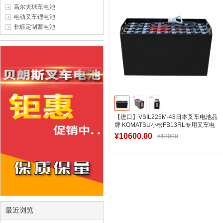
高尔夫球车电池
电动叉车锂电池
非标定制蓄电池
【进口】VSIL225M-48日本叉车电池品
牌 KOMATSU小松FB13RL专用叉车电
池推荐
¥10600.00
¥13000
加入购物车
最近浏览