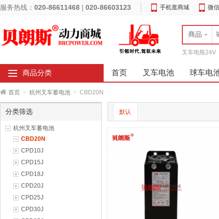
服务热线：
020-86611468
|
020-86603123
手机逛商城
微
商品
叉车电瓶24V
首页
叉车电池
球车电
商品分类
首页
>
杭州叉车蓄电池
>
CBD20N
分类筛选
默认
杭州叉车蓄电池
CBD20N
CPD10J
CPD15J
CPD18J
CPD20J
CPD25J
CPD30J