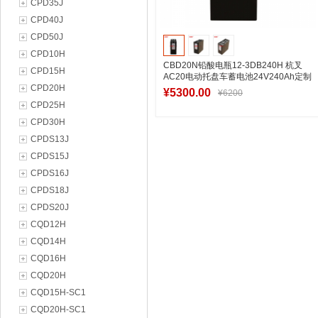
CPD35J
CPD40J
CPD50J
CPD10H
CBD20N铅酸电瓶12-3DB240H 杭叉
CPD15H
AC20电动托盘车蓄电池24V240Ah定制
CPD20H
款式
¥5300.00
¥6200
CPD25H
CPD30H
CPDS13J
加入购物车
CPDS15J
CPDS16J
CPDS18J
CPDS20J
CQD12H
CQD14H
CQD16H
CQD20H
CQD15H-SC1
CQD20H-SC1