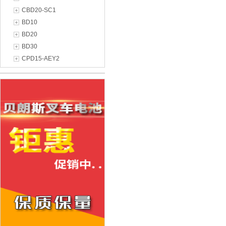
CBD20-SC1
BD10
BD20
BD30
CPD15-AEY2