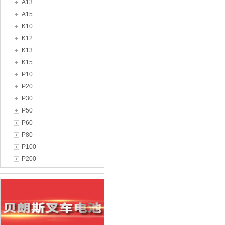
A13
A15
K10
K12
K13
K15
P10
P20
P30
P50
P60
P80
P100
P200