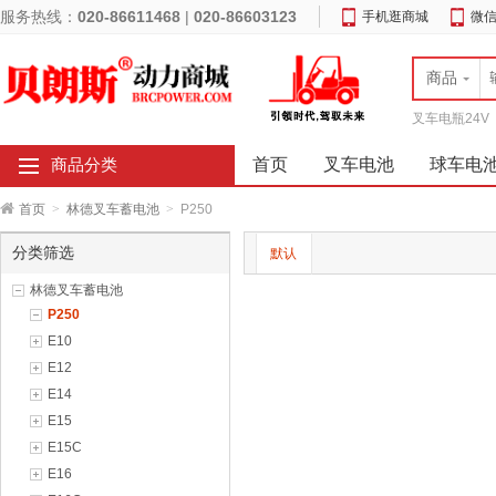
服务热线：
020-86611468
|
020-86603123
手机逛商城
微
商品
叉车电瓶24V
首页
叉车电池
球车电
商品分类
首页
>
林德叉车蓄电池
>
P250
分类筛选
默认
林德叉车蓄电池
P250
E10
E12
E14
E15
E15C
E16