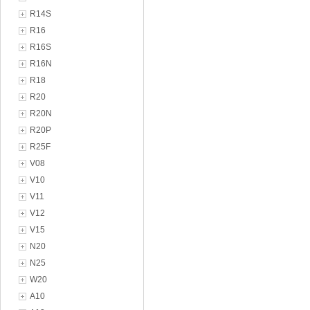
R14S
R16
R16S
R16N
R18
R20
R20N
R20P
R25F
V08
V10
V11
V12
V15
N20
N25
W20
A10