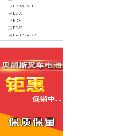
CBD20-SC1
BD10
BD20
BD30
CPD15-AEY2