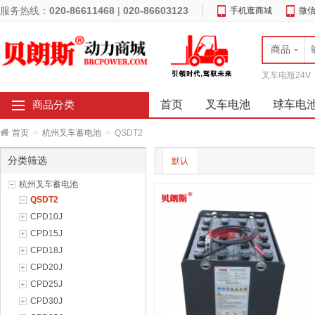
服务热线：
020-86611468
|
020-86603123
手机逛商城
微
商品
叉车电瓶24V
首页
叉车电池
球车电
商品分类
首页
>
杭州叉车蓄电池
>
QSDT2
分类筛选
默认
杭州叉车蓄电池
QSDT2
CPD10J
CPD15J
CPD18J
CPD20J
CPD25J
CPD30J