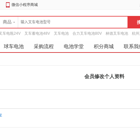
微信小程序商城
商品
叉车电瓶24V
叉车蓄电池48V
叉车电池
合力叉车电池80V
林德叉车电池
杭州
球车电池
采购流程
电池学堂
积分商城
联系我
会员修改个人资料
址