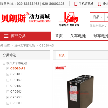
服务热线：
020-86611468
|
020-86603123
手机逛商城
微
商品
叉车电瓶24V
首页
叉车电池
球车电
商品分类
首页
>
杭州叉车蓄电池
>
CBD20-AS
分类筛选
默认
杭州叉车蓄电池
CBD20-AS
CPD10J
CPD15J
CPD18J
CPD20J
CPD25J
CPD30J