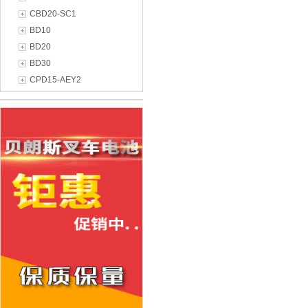
CBD20-SC1
BD10
BD20
BD30
CPD15-AEY2