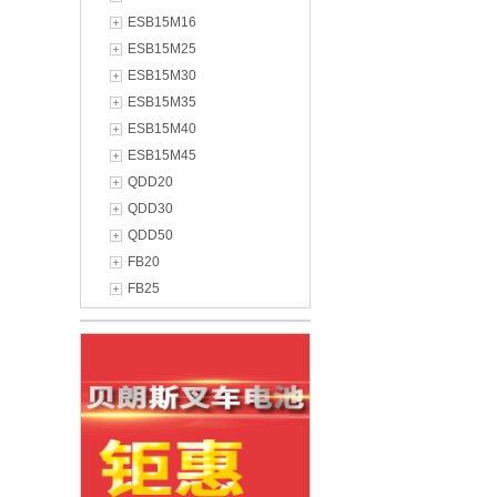
ESB15M16
ESB15M25
ESB15M30
ESB15M35
ESB15M40
ESB15M45
QDD20
QDD30
QDD50
FB20
FB25