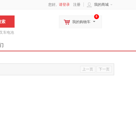
您好,
请登录
注册
我的商城
0
我的购物车
叉车电池
们
上一页
下一页