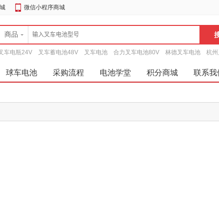
城
微信小程序商城
商品
叉车电瓶24V
叉车蓄电池48V
叉车电池
合力叉车电池80V
林德叉车电池
杭州
球车电池
采购流程
电池学堂
积分商城
联系我