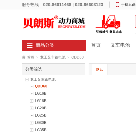
服务热线：
020-86611468
|
020-86603123
手机逛商
首页
叉车电池
商品分类
首页
>
龙工叉车蓄电池
>
QDD60
分类筛选
默认
龙工叉车蓄电池
QDD60
LG16B
LG18B
LG20B
LG25B
LG30B
LG35B