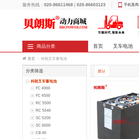
服务热线：
020-86611468
|
020-86603123
手机逛商
首页
叉车电池
商品分类
首页
>
科朗叉车蓄电池
分类筛选
默认
科朗叉车蓄电池
FC 4000
FC 4500
RC 5500
RC 5540
SC 5200
SC 6000
CB 40