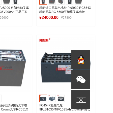
zS900 科朗电动叉车
科朗进口叉车电池6HPzS930 RC554X
36V900Ah 正品厂家
科朗叉车RC 5500平衡重叉车电池
36V930Ah
¥24000.00
26600
¥27800
入购物车
加入购物车
00系列三轮电瓶叉车电
FC454X铅酸电瓶
 Crown叉车RC551X
9PzS1035/48V1035Ah Crown科朗电