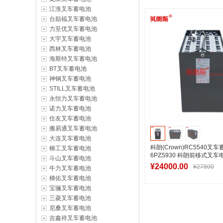
江淮叉车蓄电池
加入购物
台励福叉车蓄电池
力至优叉车蓄电池
大宇叉车蓄电池
西林叉车蓄电池
海斯特叉车蓄电池
BT叉车蓄电池
神钢叉车蓄电池
STILL叉车蓄电池
永恒力叉车蓄电池
诺力叉车蓄电池
住友叉车蓄电池
搬易通叉车蓄电池
大连叉车蓄电池
科朗(Crown)RC5540叉
柳工叉车蓄电池
6PZS930 科朗前移式叉车
斗山叉车蓄电池
36V930Ah直销
¥24000.00
¥27800
牛力叉车蓄电池
梯佑叉车蓄电池
宝骊叉车蓄电池
三菱叉车蓄电池
加入购物
尼桑叉车蓄电池
吉鑫祥叉车蓄电池