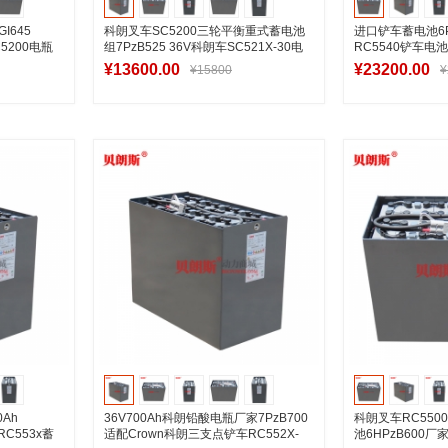
I645
科朗叉车SC5200三轮平衡重式蓄电池
进口铲车蓄电池6P
5200电瓶
组7PzB525 36V科朗车SC521X-30电
RC5540铲车电池
瓶525Ah
¥13600.00
¥23200.00
¥15800
¥
车
加入购物车
加
0Ah
36V700Ah科朗铅酸电瓶厂家7PzB700
科朗叉车RC55
RC553x蓄
适配Crown科朗三支点铲车RC552X-
池6HPzB600厂家