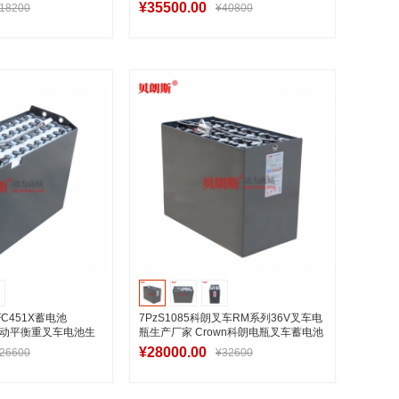
动平衡重四轮叉车电瓶批发
¥35500.00
18200
¥40800
入购物车
加入购物车
FC451X蓄电池
7PzS1085科朗叉车RM系列36V叉车电
75电动平衡重叉车电池生
瓶生产厂家 Crown科朗电瓶叉车蓄电池
批发包邮
¥28000.00
26600
¥32600