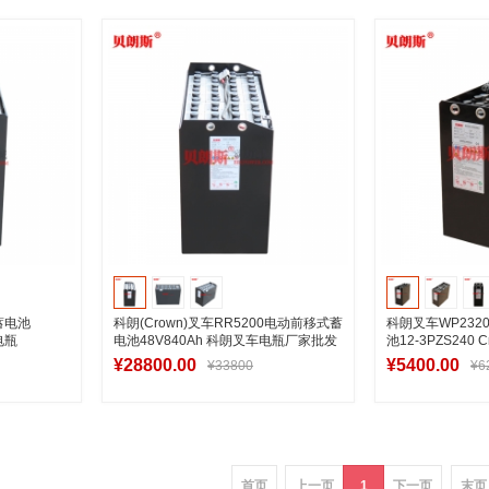
车
加入购物车
加
车蓄电池
科朗(Crown)叉车RR5200电动前移式蓄
科朗叉车WP23
电瓶
电池48V840Ah 科朗叉车电瓶厂家批发
池12-3PZS240
24V240Ah
¥28800.00
¥5400.00
¥33800
¥6
车
加入购物车
加
首页
上一页
1
下一页
末页