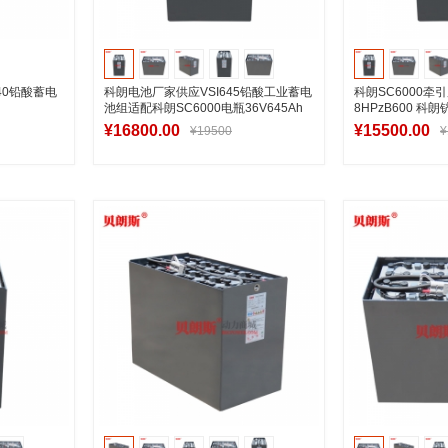
840铅酸蓄电
科朗电池厂家供应VSI645铅酸工业蓄电
科朗SC6000牵
池组适配科朗SC6000电瓶36V645Ah
8HPzB600 科朗铲
池36V600Ah
¥16800.00
¥15500.00
¥19500
¥
车
加入购物车
加