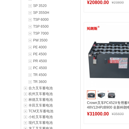
电池配置表
¥20800.00
¥23800
SP 3520
SP 3550H
TSP 6000
加入购物
TSP 6500
TSP 7000
PW 3500
PE 4000
PE 4500
PR 4500
PC 4500
TR 4500
TR 3600
合力叉车蓄电池
杭州叉车蓄电池
林德叉车蓄电池
Crown叉车FC452X专用
丰田叉车蓄电池
48V12HPzB900 全新科
TCM叉车蓄电池
池厂家直销
¥31000.00
¥35600
小松叉车蓄电池
现代叉车蓄电池
龙工叉车蓄电池