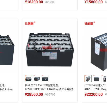
Cbox电池
电瓶安装参数
¥18200.00
¥15800.00
¥20800
¥
车
加入购物车
加
蓄电池
科朗叉车FC452X铅酸电瓶
Crown-科朗叉车
朗电动叉车电
48V/11HPzB825 Crown电动叉车电池
48V9HPzB6
定制工厂
产厂家
¥28500.00
¥23200.00
¥32700
¥