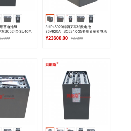
引用蓄电池组
8HPzS920科朗叉车铅酸电池
车SC524X-35/40电
36V920Ah SC524X-35专用叉车蓄电池
厂家直销
¥23600.00
17800
¥27200
入购物车
加入购物车