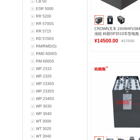
CB 50
ESR 5000
RR 5200
RR 5700S
CROWN叉车 24V6HPzS
RR 5715
池组 科朗SP3510车型电瓶
RD 5700S
¥14500.00
¥17500
RM/RMD(S)
RMD 6000S
RM 6000S
加入购物
WP 2315
WP 2320
WP 2330S
WP 2335S
WP 2340S
WP 3030
WP 3040
WT 3000
WT 3020
WT 3040