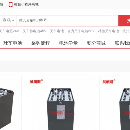
城
微信小程序商城
商品
叉车电瓶24V
叉车蓄电池48V
叉车电池
合力叉车电池80V
林德叉车电池
杭州
球车电池
采购流程
电池学堂
积分商城
联系我