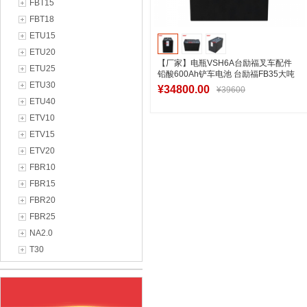
FBT15
FBT18
ETU15
ETU20
【厂家】电瓶VSH6A台励福叉车配件
ETU25
铅酸600Ah铲车电池 台励福FB35大吨
ETU30
位叉车电瓶80V
¥34800.00
¥39600
ETU40
ETV10
ETV15
加入购物车
ETV20
FBR10
FBR15
FBR20
FBR25
NA2.0
T30