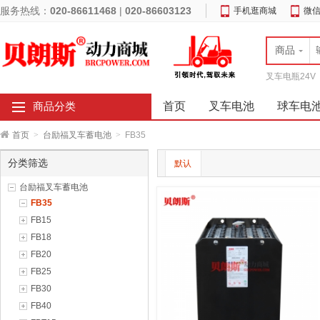
服务热线：
020-86611468
|
020-86603123
手机逛商城
微
商品
叉车电瓶24V
首页
叉车电池
球车电
商品分类
首页
>
台励福叉车蓄电池
>
FB35
分类筛选
默认
台励福叉车蓄电池
FB35
FB15
FB18
FB20
FB25
FB30
FB40