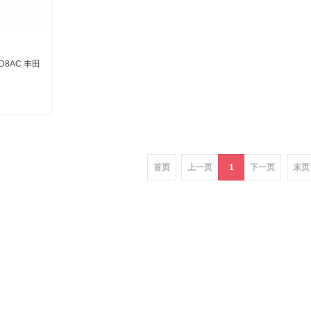
D8AC 丰田
车
首页
上一页
1
下一页
末页