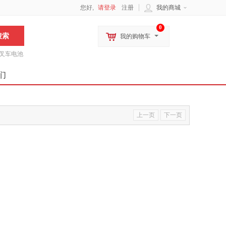
您好,
请登录
注册
我的商城
0
我的购物车
叉车电池
们
上一页
下一页