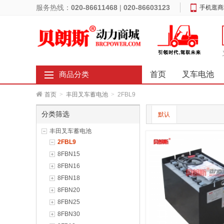
服务热线：
020-86611468
|
020-86603123
手机逛商
首页
叉车电池
商品分类
首页
>
丰田叉车蓄电池
>
2FBL9
分类筛选
默认
丰田叉车蓄电池
2FBL9
8FBN15
8FBN16
8FBN18
8FBN20
8FBN25
8FBN30