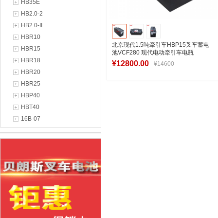
HB35E
HB2.0-2
HB2.0-II
HBR10
北京现代1.5吨牵引车HBP15叉车蓄电
HBR15
池VCF280 现代电动牵引车电瓶
HBR18
48V280Ah
¥12800.00
¥14600
HBR20
HBR25
HBP40
加入购物车
HBT40
16B-07