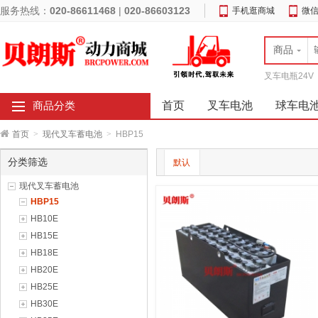
服务热线：
020-86611468
|
020-86603123
手机逛商城
微
商品
叉车电瓶24V
首页
叉车电池
球车电
商品分类
首页
>
现代叉车蓄电池
>
HBP15
分类筛选
默认
现代叉车蓄电池
HBP15
HB10E
HB15E
HB18E
HB20E
HB25E
HB30E