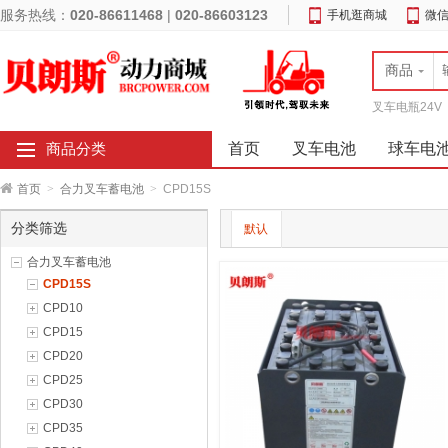
服务热线：
020-86611468
|
020-86603123
手机逛商城
微
商品
叉车电瓶24V
首页
叉车电池
球车电
商品分类
首页
>
合力叉车蓄电池
>
CPD15S
分类筛选
默认
合力叉车蓄电池
CPD15S
CPD10
CPD15
CPD20
CPD25
CPD30
CPD35