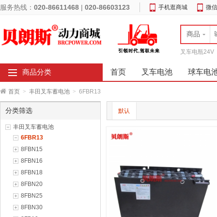
服务热线：
020-86611468
|
020-86603123
手机逛商城
微
商品
叉车电瓶24V
首页
叉车电池
球车电
商品分类
首页
>
丰田叉车蓄电池
>
6FBR13
分类筛选
默认
丰田叉车蓄电池
6FBR13
8FBN15
8FBN16
8FBN18
8FBN20
8FBN25
8FBN30