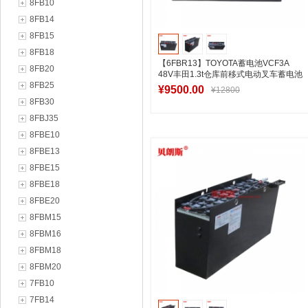
8FB10
8FB14
8FB15
8FB18
【6FBR13】TOYOTA蓄电池VCF3A
8FB20
48V丰田1.3t仓库前移式电动叉车蓄电池
8FB25
201Ah
¥9500.00
¥12800
8FB30
8FBJ35
8FBE10
加入购物车
8FBE13
8FBE15
8FBE18
8FBE20
8FBM15
8FBM16
8FBM18
8FBM20
7FB10
7FB14