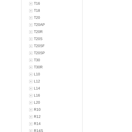
T16
T18
T20
T20AP
T20R
T20S
T20SF
T20SP
T30
T30R
L10
L12
L14
L16
L20
R10
R12
R14
R14S