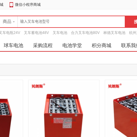
城
微信小程序商城
商品
叉车电瓶24V
叉车蓄电池48V
叉车电池
合力叉车电池80V
林德叉车电池
杭州
球车电池
采购流程
电池学堂
积分商城
联系我