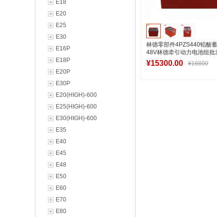
E18
E20
E25
E30
林德零部件4PZS440铅酸
E16P
48V林德牵引动力电池组批
E18P
¥15300.00
¥16800
E20P
E30P
E20(HIGH)-600
加入购物
E25(HIGH)-600
E30(HIGH)-600
E35
E40
E45
E48
E50
E60
E70
E80