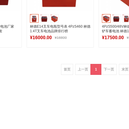
蓄电池厂家
林德E14叉车电瓶型号表 4PzS460 林德
4PzS500/48
发
1.4T叉车电池品牌排行榜
铲车蓄电池 林德
¥16000.00
¥17500.00
¥18800
¥
车
加入购物车
加
首页
上一页
1
下一页
末页