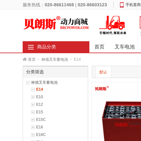
服务热线：
020-86611468
|
020-86603123
手机逛商
首页
叉车电池
商品分类
首页
>
林德叉车蓄电池
>
E14
分类筛选
默认
林德叉车蓄电池
E14
E10
E12
E15
E15C
E16
E16C