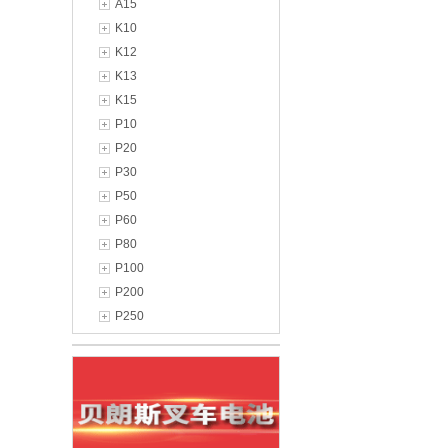
A15
K10
K12
K13
K15
P10
P20
P30
P50
P60
P80
P100
P200
P250