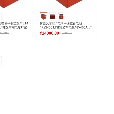
V林德电动平衡重叉车E14
林德叉车E14电动平衡重蓄电池
1.4吨叉车用电瓶厂家
4PzS400 LINDE叉车电瓶48V400Ah厂
家批发
¥14800.00
18700
¥16500
入购物车
加入购物车