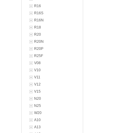
R16
R16S
R16N
R18
R20
R20N
R20P
R25F
V08
V10
V11
V12
V15
N20
N25
W20
A10
A13