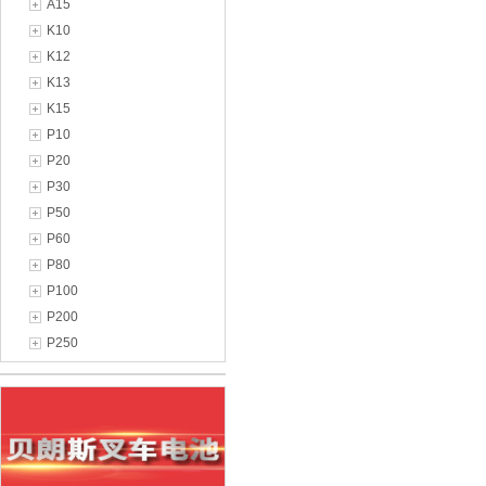
A15
K10
K12
K13
K15
P10
P20
P30
P50
P60
P80
P100
P200
P250