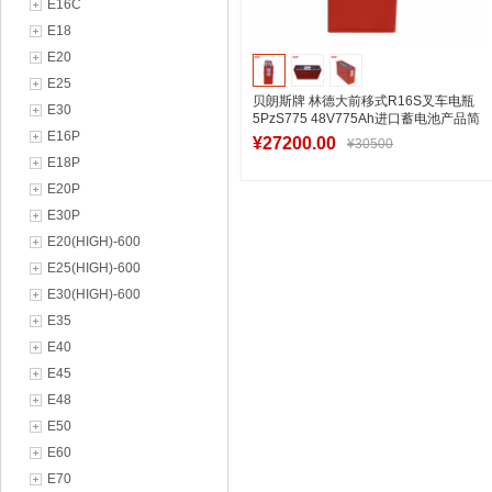
E16C
E18
E20
E25
贝朗斯牌 林德大前移式R16S叉车电瓶
E30
5PzS775 48V775Ah进口蓄电池产品简
E16P
介
¥27200.00
¥30500
E18P
E20P
E30P
加入购物车
E20(HIGH)-600
E25(HIGH)-600
E30(HIGH)-600
E35
E40
E45
E48
E50
E60
E70