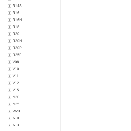
R14S
R16
R16N
R18
R20
R20N
R20P
R25F
V08
V10
V11
V12
V15
N20
N25
W20
A10
A13