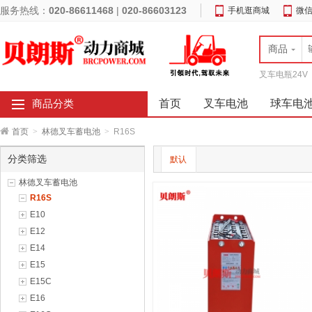
服务热线：
020-86611468
|
020-86603123
手机逛商城
微
商品
叉车电瓶24V
首页
叉车电池
球车电
商品分类
首页
>
林德叉车蓄电池
>
R16S
分类筛选
默认
林德叉车蓄电池
R16S
E10
E12
E14
E15
E15C
E16