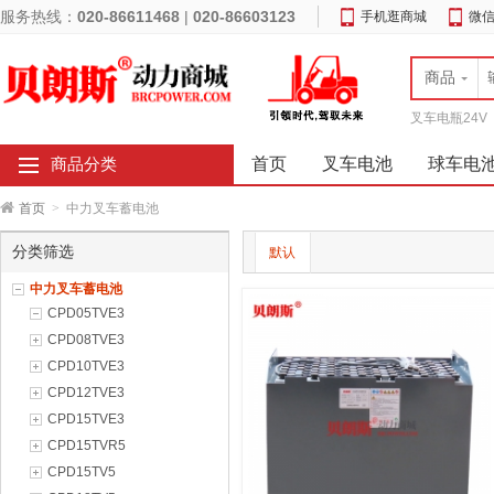
服务热线：
020-86611468
|
020-86603123
手机逛商城
微
商品
叉车电瓶24V
首页
叉车电池
球车电
商品分类
首页
>
中力叉车蓄电池
分类筛选
默认
中力叉车蓄电池
CPD05TVE3
CPD08TVE3
CPD10TVE3
CPD12TVE3
CPD15TVE3
CPD15TVR5
CPD15TV5