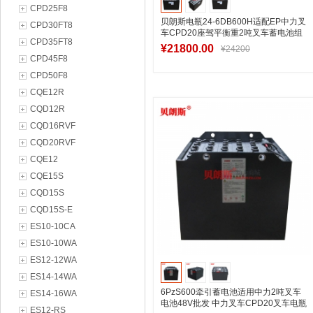
CPD25F8
贝朗斯电瓶24-6DB600H适配EP中力叉
CPD30FT8
车CPD20座驾平衡重2吨叉车蓄电池组
CPD35FT8
¥21800.00
¥24200
CPD45F8
CPD50F8
CQE12R
加入购物车
CQD12R
CQD16RVF
CQD20RVF
CQE12
CQE15S
CQD15S
CQD15S-E
ES10-10CA
ES10-10WA
ES12-12WA
ES14-14WA
6PzS600牵引蓄电池适用中力2吨叉车
ES14-16WA
电池48V批发 中力叉车CPD20叉车电瓶
ES12-RS