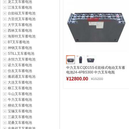
龙工叉车蓄电池
江淮叉车蓄电池
台励福叉车蓄电池
力至优叉车蓄电池
大宇叉车蓄电池
西林叉车蓄电池
海斯特叉车蓄电池
BT叉车蓄电池
神钢叉车蓄电池
STILL叉车蓄电池
永恒力叉车蓄电池
诺力叉车蓄电池
中力叉车CQD15S-E前移式电动叉车蓄
住友叉车蓄电池
电池24-4PBS300 中力叉车电瓶
搬易通叉车蓄电池
48V300Ah
¥12800.00
¥15200
大连叉车蓄电池
柳工叉车蓄电池
斗山叉车蓄电池
加入购物车
牛力叉车蓄电池
梯佑叉车蓄电池
宝骊叉车蓄电池
三菱叉车蓄电池
尼桑叉车蓄电池
吉鑫祥叉车蓄电池