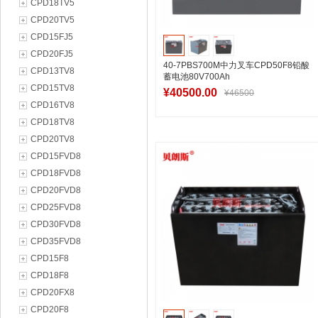
CPD18TV5
CPD20TV5
CPD15FJ5
CPD20FJ5
40-7PBS700M中力叉车CPD50F8铅酸
CPD13TV8
蓄电池80V700Ah
CPD15TV8
¥40500.00
¥46500
CPD16TV8
CPD18TV8
CPD20TV8
加入购物车
CPD15FVD8
CPD18FVD8
CPD20FVD8
CPD25FVD8
CPD30FVD8
CPD35FVD8
CPD15F8
CPD18F8
CPD20FX8
CPD20F8