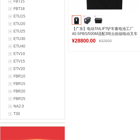
FBT15
FBT18
ETU15
ETU20
【广东】电动TAILIFT铲车蓄电池工厂
ETU25
40-5PBS/500M适配3吨台励福电动叉车
ETU30
电池
¥28800.00
¥32600
ETU40
ETV10
ETV15
加入购物车
ETV20
FBR10
FBR15
FBR20
FBR25
NA2.0
T30