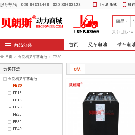
服务热线：
020-86611468
|
020-86603123
手机逛商城
微
商品
叉车电瓶24V
首页
叉车电池
球车电
商品分类
首页
>
台励福叉车蓄电池
>
FB30
分类筛选
默认
台励福叉车蓄电池
FB30
FB15
FB18
FB20
FB25
FB35
FB40