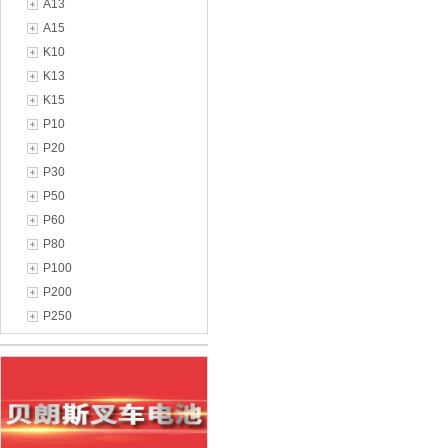
A13
A15
K10
K13
K15
P10
P20
P30
P50
P60
P80
P100
P200
P250