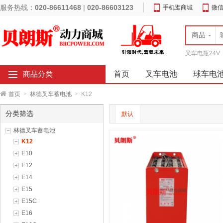
服务热线：
020-86611468
|
020-86603123
手机逛商城
微
商品
叉车电瓶24V
首页
叉车电池
球车电
商品分类
首页
>
林德叉车蓄电池
>
K12
分类筛选
默认
林德叉车蓄电池
K12
E10
E12
E14
E15
E15C
E16