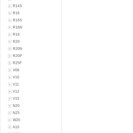
R14S
R16
R16S
R16N
R18
R20
R20N
R20P
R25F
V08
V10
V11
V12
V15
N20
N25
W20
A10