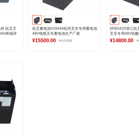
么样 杭叉叉
杭叉蓄电池VGI440杭州叉车专用蓄电池
6PBS420浙江杭
0Ah终端评
48V电瓶叉车蓄电池生产厂家
叉车专用48V铅
¥15500.00
¥14800.00
¥17200
¥
车
加入购物车
加