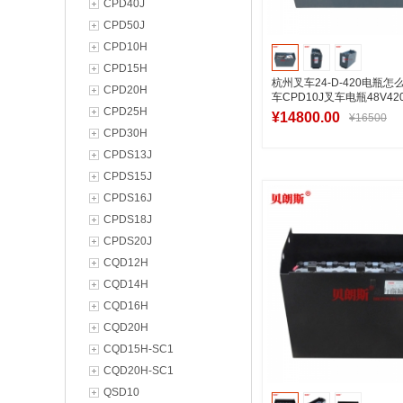
CPD40J
CPD50J
CPD10H
CPD15H
杭州叉车24-D-420电瓶怎
CPD20H
车CPD10J叉车电瓶48V42
CPD25H
测
¥14800.00
¥16500
CPD30H
CPDS13J
CPDS15J
加入购物
CPDS16J
CPDS18J
CPDS20J
CQD12H
CQD14H
CQD16H
CQD20H
CQD15H-SC1
CQD20H-SC1
QSD10