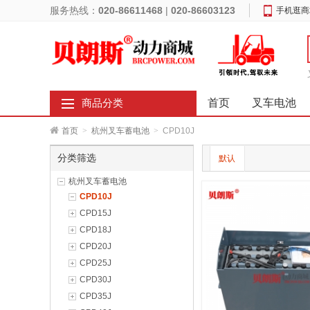
服务热线：
020-86611468
|
020-86603123
手机逛商
首页
叉车电池
商品分类
首页
>
杭州叉车蓄电池
>
CPD10J
分类筛选
默认
杭州叉车蓄电池
CPD10J
CPD15J
CPD18J
CPD20J
CPD25J
CPD30J
CPD35J