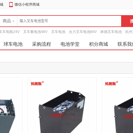
城
微信小程序商城
商品
叉车电瓶24V
叉车蓄电池48V
叉车电池
合力叉车电池80V
林德叉车电池
杭州
球车电池
采购流程
电池学堂
积分商城
联系我