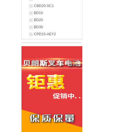
CBD20-SC1
BD10
BD20
BD30
CPD15-AEY2