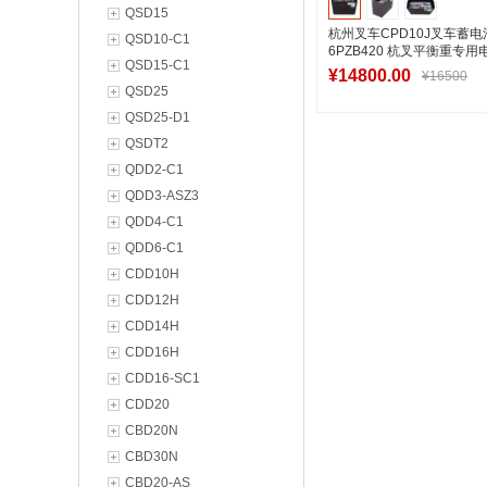
QSD15
杭州叉车CPD10J叉车蓄电池
QSD10-C1
6PZB420 杭叉平衡重专用
QSD15-C1
48V420Ah
¥14800.00
¥16500
QSD25
QSD25-D1
QSDT2
加入购物
QDD2-C1
QDD3-ASZ3
QDD4-C1
QDD6-C1
CDD10H
CDD12H
CDD14H
CDD16H
CDD16-SC1
CDD20
CBD20N
CBD30N
CBD20-AS