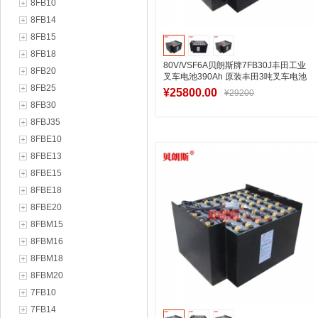
8FB10
8FB14
8FB15
8FB18
80V/VSF6A贝朗斯牌7FB30J丰田工业
8FB20
叉车电池390Ah 原装丰田3吨叉车电池
8FB25
安装厂家
¥25800.00
¥29200
8FB30
8FBJ35
8FBE10
加入购物车
8FBE13
8FBE15
8FBE18
8FBE20
8FBM15
8FBM16
8FBM18
8FBM20
7FB10
7FB14