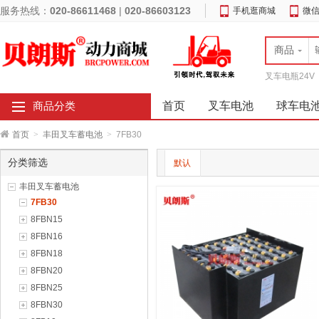
服务热线：
020-86611468
|
020-86603123
手机逛商城
微
商品
叉车电瓶24V
首页
叉车电池
球车电
商品分类
首页
>
丰田叉车蓄电池
>
7FB30
分类筛选
默认
丰田叉车蓄电池
7FB30
8FBN15
8FBN16
8FBN18
8FBN20
8FBN25
8FBN30