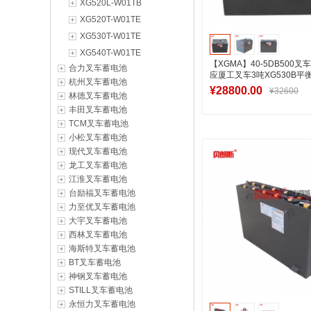
XG520L-W01TB
XG520T-W01TE
XG530T-W01TE
XG540T-W01TE
【XGMA】40-5DB500
合力叉车蓄电池
应厦工叉车3吨XG530B
杭州叉车蓄电池
80V500Ah
¥28800.00
¥32600
林德叉车蓄电池
丰田叉车蓄电池
TCM叉车蓄电池
小松叉车蓄电池
加入购物
现代叉车蓄电池
龙工叉车蓄电池
江淮叉车蓄电池
台励福叉车蓄电池
力至优叉车蓄电池
大宇叉车蓄电池
西林叉车蓄电池
海斯特叉车蓄电池
BT叉车蓄电池
神钢叉车蓄电池
STILL叉车蓄电池
永恒力叉车蓄电池