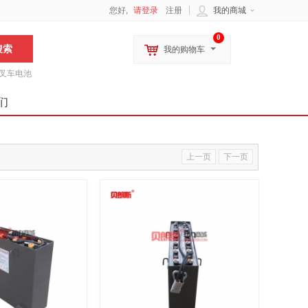
您好,
请登录
注册
我的商城
0
我的购物车
叉车电池
们
上一页
下一页