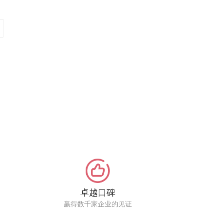
卓越口碑
赢得数千家企业的见证