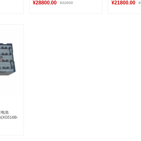
厂家
发
¥28800.00
¥21800.00
¥32600
¥
车
加入购物车
加
蓄电池
(XG516B-