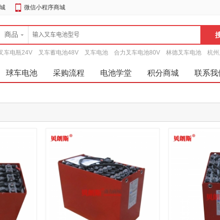
城
微信小程序商城
商品
叉车电瓶24V
叉车蓄电池48V
叉车电池
合力叉车电池80V
林德叉车电池
杭州
球车电池
采购流程
电池学堂
积分商城
联系我