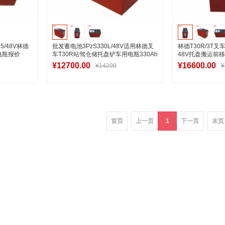
5/48V林德
批发蓄电池3PzS330L/48V适用林德叉
林德T30R/3T叉
电瓶报价
车T30R站驾仓储托盘铲车用电瓶330Ah
48V托盘搬运前移
¥12700.00
¥16600.00
¥14200
¥
车
加入购物车
加
首页
上一页
1
下一页
末页