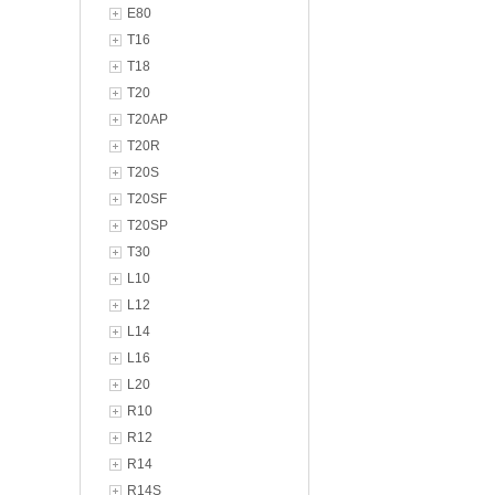
E80
T16
T18
T20
T20AP
T20R
T20S
T20SF
T20SP
T30
L10
L12
L14
L16
L20
R10
R12
R14
R14S