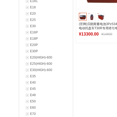
E16C
E18
E20
E25
(官网)贝朗斯蓄电池3PzS34
E30
电动托盘车T30R专用牵引
E16P
¥13300.00
¥14800
E18P
E20P
E30P
加入购物
E20(HIGH)-600
E25(HIGH)-600
E30(HIGH)-600
E35
E40
E45
E48
E50
E60
E70