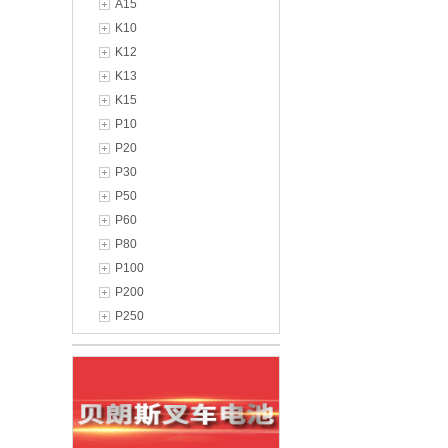
A15
K10
K12
K13
K15
P10
P20
P30
P50
P60
P80
P100
P200
P250