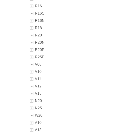
R16
R16S
R16N
R18
R20
R20N
R20P
R25F
V08
V10
V11
V12
V15
N20
N25
W20
A10
A13