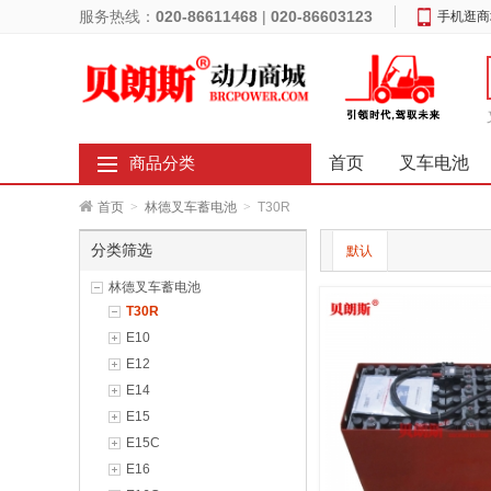
服务热线：
020-86611468
|
020-86603123
手机逛商
首页
叉车电池
商品分类
首页
>
林德叉车蓄电池
>
T30R
分类筛选
默认
林德叉车蓄电池
T30R
E10
E12
E14
E15
E15C
E16