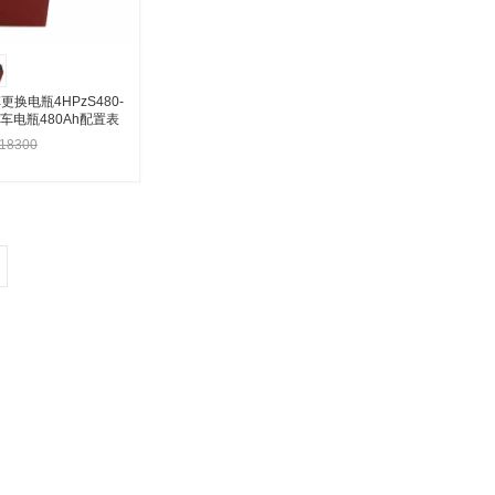
车更换电瓶4HPzS480-
车电瓶480Ah配置表
18300
入购物车