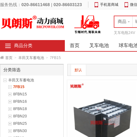
服务热线：
020-86611468
|
020-86603123
手机逛商城
微
商品
叉车电瓶24V
首页
叉车电池
球车电
商品分类
首页
>
丰田叉车蓄电池
>
7FB15
分类筛选
默认
丰田叉车蓄电池
7FB15
8FBN15
8FBN16
8FBN18
8FBN20
8FBN25
8FBN30