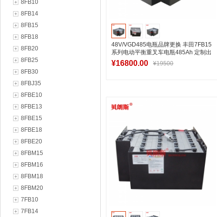
8FB10
8FB14
8FB15
8FB18
48V/VGD485电瓶品牌更换 丰田7FB15
8FB20
系列电动平衡重叉车电瓶485Ah 定制出
8FB25
口
¥16800.00
¥19500
8FB30
8FBJ35
8FBE10
加入购物车
8FBE13
8FBE15
8FBE18
8FBE20
8FBM15
8FBM16
8FBM18
8FBM20
7FB10
7FB14