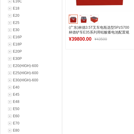
E16C
E18
E20
E25
(广东)林德3.5T叉车电瓶选型5PzS700
E30
林德铲车E35系列用铅酸蓄电池配置规
E16P
格表
¥39800.00
¥43500
E18P
E20P
E30P
加入购物车
E20(HIGH)-600
E25(HIGH)-600
E30(HIGH)-600
E40
E45
E48
E50
E60
E70
E80