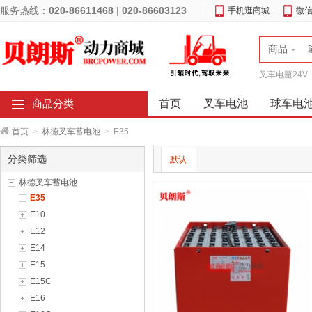
服务热线：
020-86611468
|
020-86603123
手机逛商城
微
商品
叉车电瓶24V
首页
叉车电池
球车电
商品分类
首页
>
林德叉车蓄电池
>
E35
分类筛选
默认
林德叉车蓄电池
E35
E10
E12
E14
E15
E15C
E16