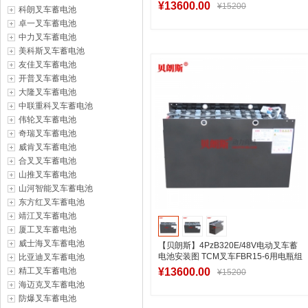
家定制
¥13600.00
¥15200
科朗叉车蓄电池
卓一叉车蓄电池
中力叉车蓄电池
美科斯叉车蓄电池
加入购物车
友佳叉车蓄电池
开普叉车蓄电池
大隆叉车蓄电池
中联重科叉车蓄电池
伟轮叉车蓄电池
奇瑞叉车蓄电池
威肯叉车蓄电池
合叉叉车蓄电池
山推叉车蓄电池
山河智能叉车蓄电池
东方红叉车蓄电池
靖江叉车蓄电池
厦工叉车蓄电池
威士海叉车蓄电池
【贝朗斯】4PzB320E/48V电动叉车蓄
电池安装图 TCM叉车FBR15-6用电瓶组
比亚迪叉车蓄电池
高清图
精工叉车蓄电池
¥13600.00
¥15200
海迈克叉车蓄电池
防爆叉车蓄电池