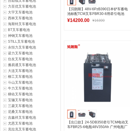
台励福叉车蓄电池
力至优叉车蓄电池
【贝朗斯】48V-6PzB390日本铲车蓄电
大宇叉车蓄电池
池标配TCM叉车FBR30-8用牵引电池
西林叉车蓄电池
¥14200.00
¥16300
海斯特叉车蓄电池
BT叉车蓄电池
神钢叉车蓄电池
加入购物车
STILL叉车蓄电池
永恒力叉车蓄电池
诺力叉车蓄电池
住友叉车蓄电池
搬易通叉车蓄电池
大连叉车蓄电池
柳工叉车蓄电池
斗山叉车蓄电池
牛力叉车蓄电池
梯佑叉车蓄电池
宝骊叉车蓄电池
三菱叉车蓄电池
尼桑叉车蓄电池
吉鑫祥叉车蓄电池
【出口款】24-5DB350牵引TCM电动叉
尤恩叉车蓄电池
车FBR25-6电瓶48V350Ah 广州电瓶厂
克拉克叉车蓄电池