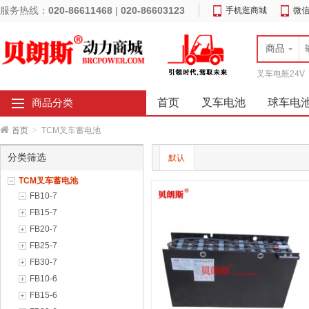
服务热线：
020-86611468
|
020-86603123
手机逛商城
微
商品
叉车电瓶24V
首页
叉车电池
球车电
商品分类
首页
>
TCM叉车蓄电池
分类筛选
默认
TCM叉车蓄电池
FB10-7
FB15-7
FB20-7
FB25-7
FB30-7
FB10-6
FB15-6