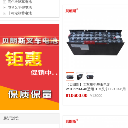
高尔夫球车电池
加入购物车
电动叉车锂电池
非标定制蓄电池
【贝朗斯】叉车用铅酸蓄电池
VSIL225M-48适用TCM叉车FBR13-6用
电池厂商
¥10600.00
¥13000
加入购物车
最近浏览