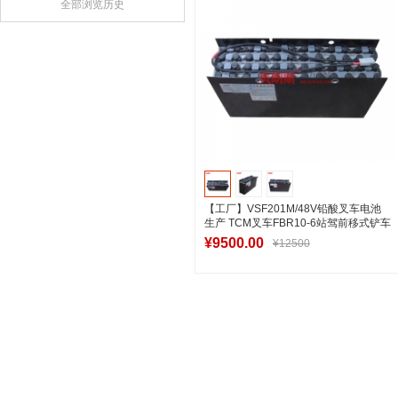
全部浏览历史
【工厂】VSF201M/48V铅酸叉车电池
生产 TCM叉车FBR10-6站驾前移式铲车
电池201Ah
¥9500.00
¥12500
加入购物车