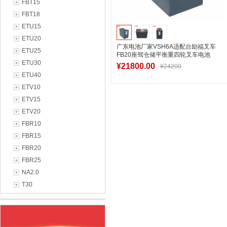
FBT15
FBT18
ETU15
ETU20
广东电池厂家VSH6A适配台励福叉车
ETU25
FB20座驾仓储平衡重四轮叉车电池
ETU30
48V600Ah
¥21800.00
¥24200
ETU40
ETV10
ETV15
加入购物车
ETV20
FBR10
FBR15
FBR20
FBR25
NA2.0
T30