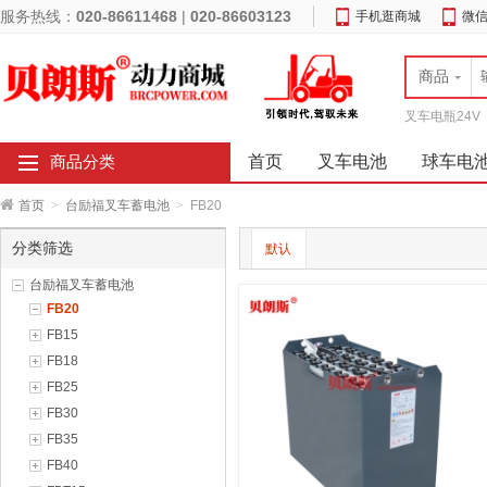
服务热线：
020-86611468
|
020-86603123
手机逛商城
微
商品
叉车电瓶24V
首页
叉车电池
球车电
商品分类
首页
>
台励福叉车蓄电池
>
FB20
分类筛选
默认
台励福叉车蓄电池
FB20
FB15
FB18
FB25
FB30
FB35
FB40