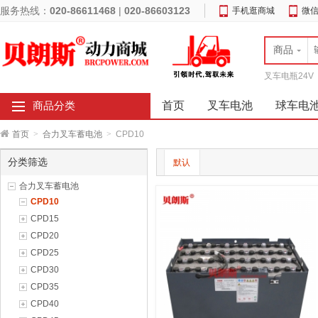
服务热线：
020-86611468
|
020-86603123
手机逛商城
微
商品
叉车电瓶24V
首页
叉车电池
球车电
商品分类
首页
>
合力叉车蓄电池
>
CPD10
分类筛选
默认
合力叉车蓄电池
CPD10
CPD15
CPD20
CPD25
CPD30
CPD35
CPD40