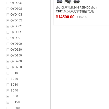
QYD20S
合力叉车电瓶24-8PZB400 合力
QYD30S
CPD10L冷库叉车专用蓄电池
QYD40S
48V400Ah
¥14500.00
¥15200
QYD45S
QYD50S
QYD60S
加入购物车
QYD80
QYD100
QYD120
QYD150
QYD200
QYD250
BD10
BD20
BD30
BD40
BD50
BD150
BD200