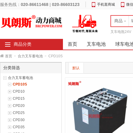
服务热线：
020-86611468
|
020-86603123
手机逛商城
微
商品
叉车电瓶24V
首页
叉车电池
球车电
商品分类
首页
>
合力叉车蓄电池
>
CPD10S
分类筛选
默认
合力叉车蓄电池
CPD10S
CPD10
CPD15
CPD20
CPD25
CPD30
CPD35