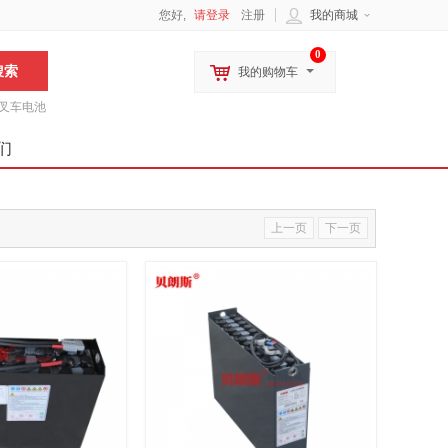
您好,
请登录
注册
我的商城
0
我的购物车
叉车电池
们
上一页
下一页