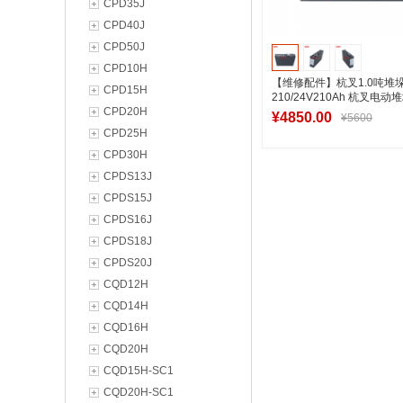
CPD35J
CPD40J
CPD50J
CPD10H
【维修配件】杭叉1.0吨堆垛
CPD15H
210/24V210Ah 杭叉电
CPD20H
发
¥4850.00
¥5600
CPD25H
CPD30H
CPDS13J
加入购物
CPDS15J
CPDS16J
CPDS18J
CPDS20J
CQD12H
CQD14H
CQD16H
CQD20H
CQD15H-SC1
CQD20H-SC1