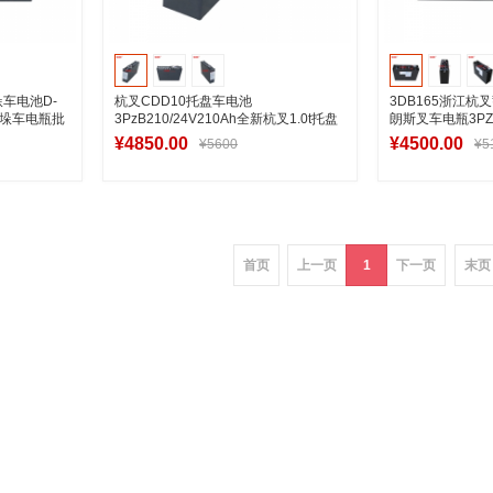
车电池D-
杭叉CDD10托盘车电池
3DB165浙江杭
动堆垛车电瓶批
3PzB210/24V210Ah全新杭叉1.0t托盘
朗斯叉车电瓶3PZ
仓储车电瓶安装图纸
¥4850.00
¥4500.00
¥5600
¥5
车
加入购物车
加
首页
上一页
1
下一页
末页