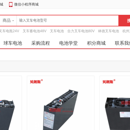
城
微信小程序商城
商品
叉车电瓶24V
叉车蓄电池48V
叉车电池
合力叉车电池80V
林德叉车电池
杭州
球车电池
采购流程
电池学堂
积分商城
联系我