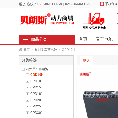
服务热线：
020-86611468
|
020-86603123
手机逛商
首页
叉车电池
商品分类
首页
>
杭州叉车蓄电池
>
CDD10H
分类筛选
默认
杭州叉车蓄电池
CDD10H
CPD10J
CPD15J
CPD18J
CPD20J
CPD25J
CPD30J