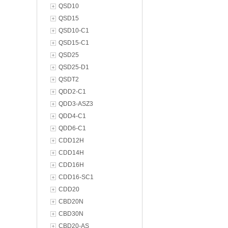
QSD10
QSD15
QSD10-C1
QSD15-C1
QSD25
QSD25-D1
QSDT2
QDD2-C1
QDD3-ASZ3
QDD4-C1
QDD6-C1
CDD12H
CDD14H
CDD16H
CDD16-SC1
CDD20
CBD20N
CBD30N
CBD20-AS