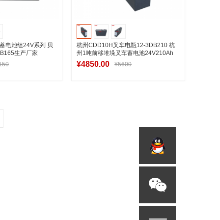
叉蓄电池组24V系列 贝
杭州CDD10H叉车电瓶12-3DB210 杭
B165生产厂家
州1吨前移堆垛叉车蓄电池24V210Ah
¥4850.00
150
¥5600
入购物车
加入购物车