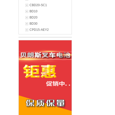
CBD20-SC1
BD10
BD20
BD30
CPD15-AEY2