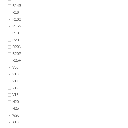
R14S
R16
R16S
R16N
R18
R20
R20N
R20P
R25F
V08
V10
V11
V12
V15
N20
N25
W20
A10