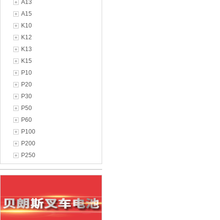
A13
A15
K10
K12
K13
K15
P10
P20
P30
P50
P60
P100
P200
P250