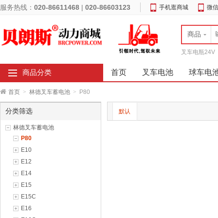
服务热线：
020-86611468
|
020-86603123
手机逛商城
微
商品
叉车电瓶24V
首页
叉车电池
球车电
商品分类
首页
>
林德叉车蓄电池
>
P80
分类筛选
默认
林德叉车蓄电池
P80
E10
E12
E14
E15
E15C
E16