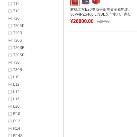
T16
林德叉车E20电动平衡重叉车蓄电池
T18
80V/4PZS460 LINDE叉车电池厂家批
T20
发
¥26800.00
¥29700
T20AP
T20R
T20S
加入购物车
T20SF
T20SP
T30
T30R
L10
L12
L14
L16
L20
R10
R12
R14
R14S