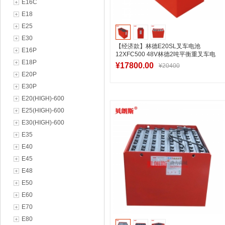
E16C
E18
E25
E30
【经济款】林德E20SL叉车电池
E16P
12XFC500 48V林德2吨平衡重叉车电
E18P
瓶4PzS500
¥17800.00
¥20400
E20P
E30P
E20(HIGH)-600
加入购物车
E25(HIGH)-600
E30(HIGH)-600
E35
E40
E45
E48
E50
E60
E70
E80