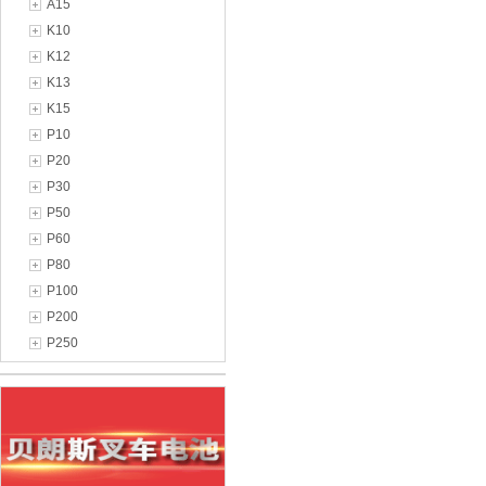
A15
K10
K12
K13
K15
P10
P20
P30
P50
P60
P80
P100
P200
P250