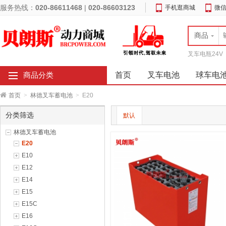
服务热线：
020-86611468
|
020-86603123
手机逛商城
微
商品
叉车电瓶24V
首页
叉车电池
球车电
商品分类
首页
>
林德叉车蓄电池
>
E20
分类筛选
默认
林德叉车蓄电池
E20
E10
E12
E14
E15
E15C
E16