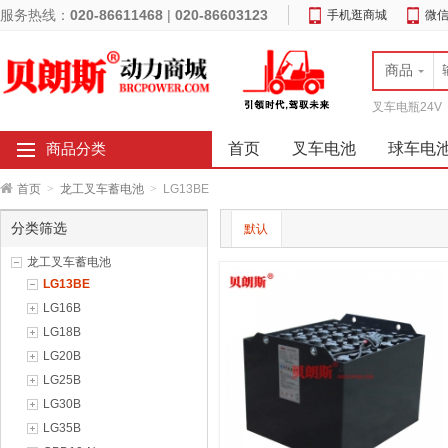
服务热线：
020-86611468
|
020-86603123
手机逛商城
微
商品
叉车电瓶24V
首页
叉车电池
球车电
商品分类
首页
>
龙工叉车蓄电池
>
LG13BE
分类筛选
默认
龙工叉车蓄电池
LG13BE
LG16B
LG18B
LG20B
LG25B
LG30B
LG35B