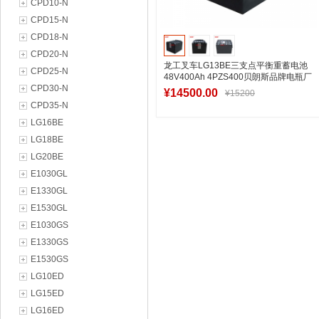
CPD10-N
CPD15-N
CPD18-N
CPD20-N
龙工叉车LG13BE三支点平衡重蓄电池
CPD25-N
48V400Ah 4PZS400贝朗斯品牌电瓶厂
CPD30-N
家批发
¥14500.00
¥15200
CPD35-N
LG16BE
LG18BE
加入购物车
LG20BE
E1030GL
E1330GL
E1530GL
E1030GS
E1330GS
E1530GS
LG10ED
LG15ED
LG16ED