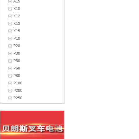
A15
K10
K12
K13
K15
P10
P20
P30
P50
P60
P80
P100
P200
P250