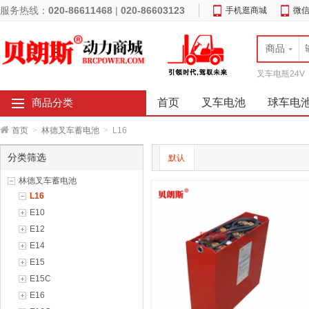
服务热线：
020-86611468
|
020-86603123
手机逛商城
微
商品
叉车电瓶24V
首页
叉车电池
球车电
商品分类
首页
>
林德叉车蓄电池
>
L16
分类筛选
默认
林德叉车蓄电池
L16
E10
E12
E14
E15
E15C
E16