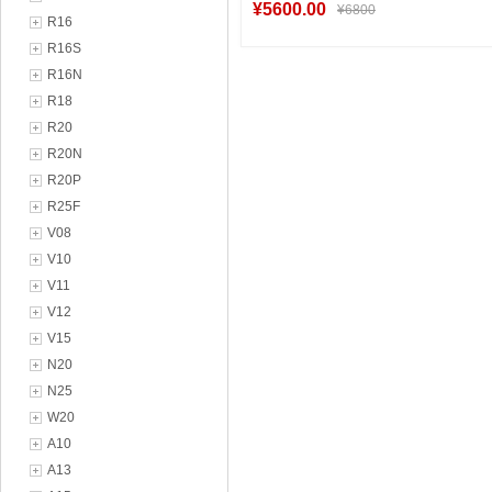
¥5600.00
¥6800
R16
R16S
R16N
加入购物车
R18
R20
R20N
R20P
R25F
V08
V10
V11
V12
V15
N20
N25
W20
A10
A13