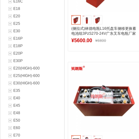
E16C
E18
E20
E25
(侧拉式)林德电瓶L16托盘车侧移更换蓄
E30
电池组3PzS270-24V广东叉车电瓶厂家
E16P
¥5600.00
¥6800
E18P
E20P
E30P
加入购物车
E20(HIGH)-600
E25(HIGH)-600
E30(HIGH)-600
E35
E40
E45
E48
E50
E60
E70