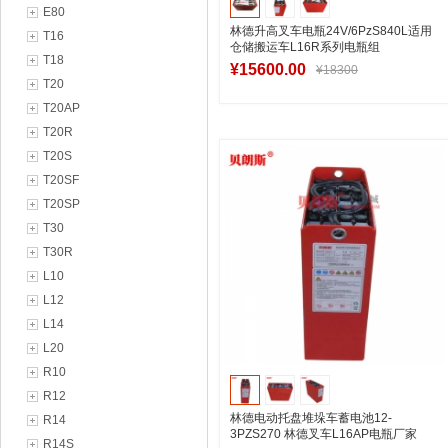
E80
林德升高叉车电瓶24V/6PzS840L适用
T16
仓储搬运车L16R系列电瓶组
T18
¥15600.00
¥18300
T20
T20AP
T20R
加入购物车
T20S
T20SF
T20SP
T30
T30R
L10
L12
L14
L20
R10
R12
林德电动托盘堆垛车蓄电池12-
R14
3PZS270 林德叉车L16AP电瓶厂家
R14S