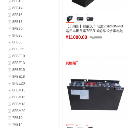
8FB10
8FB14
8FB15
8FB18
【贝朗斯】铅酸叉车电池VSI240M-48
8FB20
适用丰田叉车7FBR10前移式铲车电池
8FB25
240Ah
¥11000.00
¥13800
8FB30
8FBJ35
8FBE10
加入购物车
8FBE13
8FBE15
8FBE18
8FBE20
8FBM15
8FBM16
8FBM18
8FBM20
7FB10
7FB14