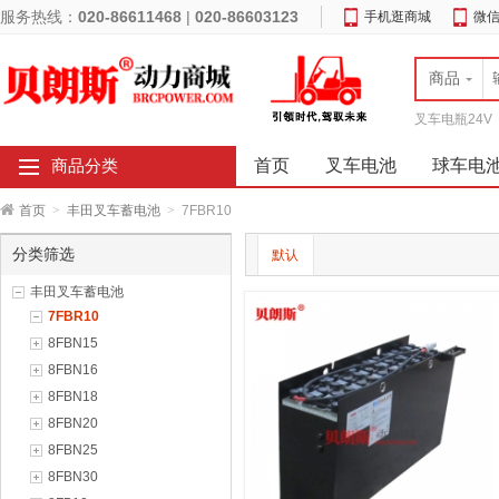
服务热线：
020-86611468
|
020-86603123
手机逛商城
微
商品
叉车电瓶24V
首页
叉车电池
球车电
商品分类
首页
>
丰田叉车蓄电池
>
7FBR10
分类筛选
默认
丰田叉车蓄电池
7FBR10
8FBN15
8FBN16
8FBN18
8FBN20
8FBN25
8FBN30