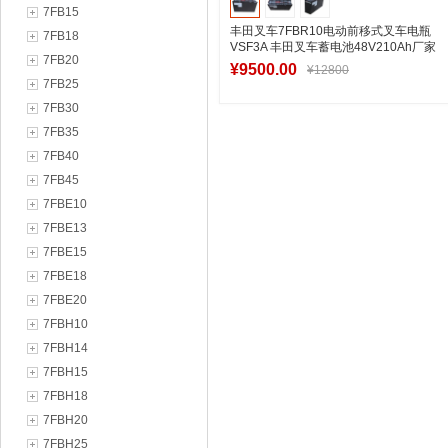
7FB15
丰田叉车7FBR10电动前移式叉车电瓶
7FB18
VSF3A 丰田叉车蓄电池48V210Ah厂家
7FB20
批发
¥9500.00
¥12800
7FB25
7FB30
7FB35
加入购物车
7FB40
7FB45
7FBE10
7FBE13
7FBE15
7FBE18
7FBE20
7FBH10
7FBH14
7FBH15
7FBH18
7FBH20
7FBH25