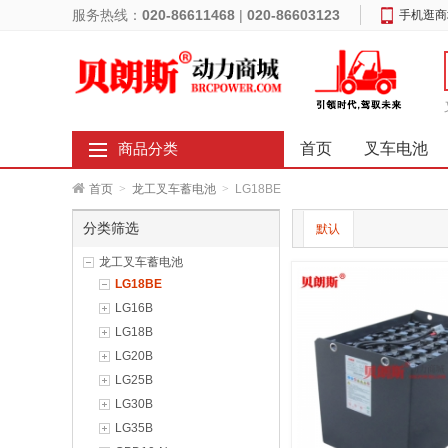
服务热线：
020-86611468
|
020-86603123
手机逛商
首页
叉车电池
商品分类
首页
>
龙工叉车蓄电池
>
LG18BE
分类筛选
默认
龙工叉车蓄电池
LG18BE
LG16B
LG18B
LG20B
LG25B
LG30B
LG35B