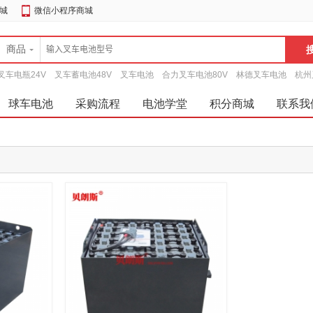
城
微信小程序商城
商品
叉车电瓶24V
叉车蓄电池48V
叉车电池
合力叉车电池80V
林德叉车电池
杭州
球车电池
采购流程
电池学堂
积分商城
联系我