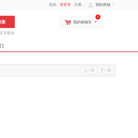
您好,
请登录
注册
我的商城
0
我的购物车
叉车电池
们
上一页
下一页