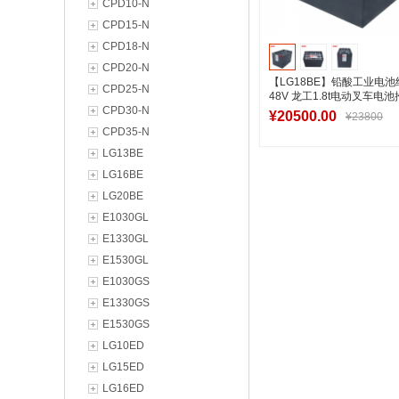
CPD10-N
CPD15-N
CPD18-N
CPD20-N
【LG18BE】铅酸工业电池组5
CPD25-N
48V 龙工1.8t电动叉车电
CPD30-N
¥20500.00
¥23800
CPD35-N
LG13BE
LG16BE
加入购物
LG20BE
E1030GL
E1330GL
E1530GL
E1030GS
E1330GS
E1530GS
LG10ED
LG15ED
LG16ED