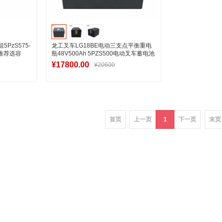
PzS575-
龙工叉车LG18BE电动三支点平衡重电
池推荐选容
瓶48V500Ah 5PZS500电动叉车蓄电池
厂家
¥17800.00
¥20600
车
加入购物车
首页
上一页
1
下一页
末页