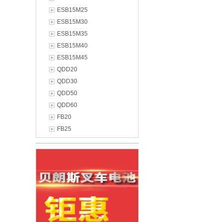
ESB15M25
ESB15M30
ESB15M35
ESB15M40
ESB15M45
QDD20
QDD30
QDD50
QDD60
FB20
FB25