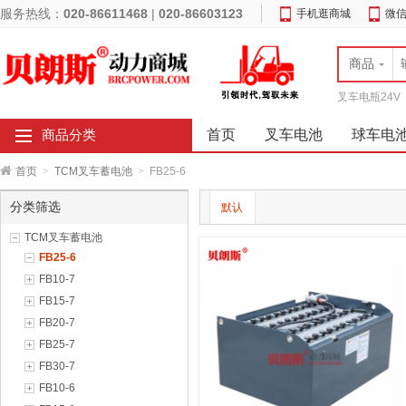
服务热线：
020-86611468
|
020-86603123
手机逛商城
微
商品
叉车电瓶24V
首页
叉车电池
球车电
商品分类
首页
>
TCM叉车蓄电池
>
FB25-6
分类筛选
默认
TCM叉车蓄电池
FB25-6
FB10-7
FB15-7
FB20-7
FB25-7
FB30-7
FB10-6