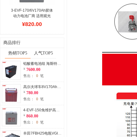
3-EVF-170/6V170Ah胶体
动力电池厂商 适用观光
车、游光游览车用铅酸免维
¥820.00
护电瓶
3-EVF-
170/6V170Ah属于免维护
胶体动力电池,3HR放电,电
商品排行
流强劲,装车时,需要配组使
用,采用胶体AGM技术配方
热销TOP5
人气TOP5
生产,广泛应用电动汽车,观
光车,游览车,巡逻车等以电
铅酸蓄电池组 海斯特P2.0SE电动托盘搬运车电瓶3PzS345 Hyster美国海斯特叉车电瓶配件
瓶驱动车辆,贝朗斯品牌配
7600.00
套,拥有十五年胶体电池生
售出：
0
笔
产经验,是电动车蓄电池业
内的大型制造业.
高尔夫球车8V170Ah蓄电池厂家 加水蓄电池4-EV-145球场电动车专用
780.00
售出：
0
笔
4-EVF-150免维护高尔夫球车蓄电池 8V150Ah电动高尔夫球车胶体电池
860.00
售出：
0
笔
丰田7FBH25电瓶VGI845叉车蓄电池 TOYOTA 7FBH25电动叉车电池厂家