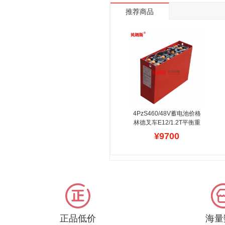
推荐商品
4PzS460/48V蓄电池价格 
林德叉车E12/1.2T平衡重
四轮叉车蓄电池安装报价
¥9700
林德电瓶叉车蓄电池适合
各种物流,仓储,工厂,库房,
港口,码头等场所使用,贝
朗斯品牌提供动力来
源,1500次的深循环设计
寿命.螺丝连接方式，维修
方便，简单，DIY操作灵
活，符合林德进口叉车电
瓶的安装标准，是叉车经
正品低价
海量
销商认可品牌。