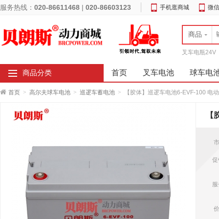
服务热线：
020-86611468
|
020-86603123
手机逛商城
微
商品
叉车电瓶24V
首页
叉车电池
球车电
商品分类
首页
>
高尔夫球车电池
>
巡逻车蓄电池
>
【胶体】巡逻车电池6-EVF-100 电
【胶
市
促
服