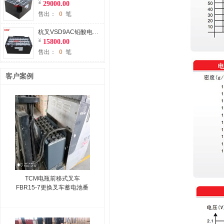
29000.00
售出：
0
笔
杭叉VSD9AC铅酸电瓶适用杭州叉车1吨平衡重叉车电池48V450Ah
15800.00
售出：
0
笔
客户案例
TCM电瓶前移式叉车
FBR15-7更换叉车蓄电池番
禺某纸箱厂