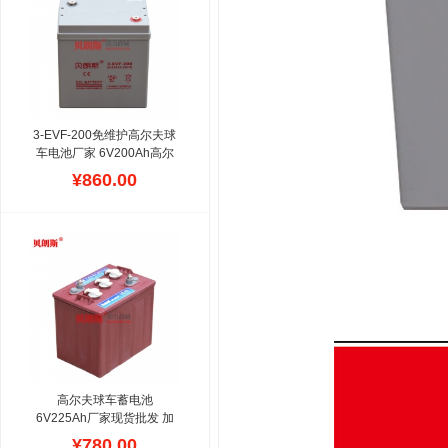
100/6-EVF-150/6-EVF-200
几款,型号不多,以12V电压
串联为主,配置用于低速电
动桥车使用,寿命大约600
次.
3-EVF-200免维护高尔夫球
车电池厂家 6V200Ah高尔
夫球电动车电瓶选型
高尔夫
¥860.00
球车电池分为免维护胶体系
列、干荷加水系列，可以根
据高尔夫球场电瓶车运行情
况选择配置不等款式的电
瓶，这款高尔夫球车电池可
以用6V、8V、12V替换，
原装电瓶用加水的，更换免
维护EVF同时需要配置等同
免维护充电机，同理加水电
池换成免维护也一样。
高尔夫球车蓄电池
6V225Ah厂家现货批发 加
水蓄电池3-EV-190球场电
¥780.00