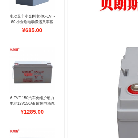
电动叉车小金刚电池6-EVF-
80 小金刚电动搬运叉车蓄
电池12V80Ah
叉车蓄电池
¥685.00
是贝朗斯品牌主营方向,应
用品牌包括,林德(LINDE)、
海斯特、TCM、丰田、大
宇、斗山、永恒力、诺力、
杭叉、小松、合力、尼桑
（日产）等系列电瓶叉车用
铅酸蓄电池组，针对各个叉
车品牌安装尺寸的位置，可
以改动不同容量的蓄电池
组，也包含电动叉车锂电
池，磷酸铁锂电池设计报价
6-EVF-150汽车免维护动力
电池12V150Ah 胶体电动汽
车用蓄电池生产厂家
电动汽
¥1285.00
车蓄电池这里所指是低速电
动道路车辆用铅酸蓄电池
组,这款动力系列电瓶型号
不多,罗列了6-EVF-60/6-
EVF70/6-EVF-80/6-EVF-