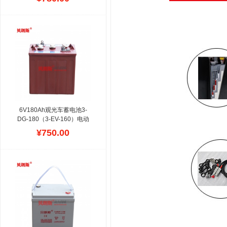
瓶车电池
高尔夫球车电池分
为免维护胶体系列、干荷加
水系列，可以根据高尔夫球
场电瓶车运行情况选择配置
不等款式的电瓶，这款高尔
夫球车电池可以用6V、
8V、12V替换，原装电瓶用
加水的，更换免维护EVF同
时需要配置等同免维护充电
机，同理加水电池换成免维
护也一样。
6V180Ah观光车蓄电池3-
DG-180（3-EV-160）电动
观光车加水电瓶
观光车蓄电
¥750.00
池规格有以下几个系列：3-
DG-180,3-DG-200,3-DG-
210,3-DG-230,3-DG-
190,3-DG-220,3-DG-
240,3-DG-260,4-EV-120,
电瓶容量不同配置不同功率
电动观光车使用,可以按照
观光车电池尺寸来区分.动
力设计合理.