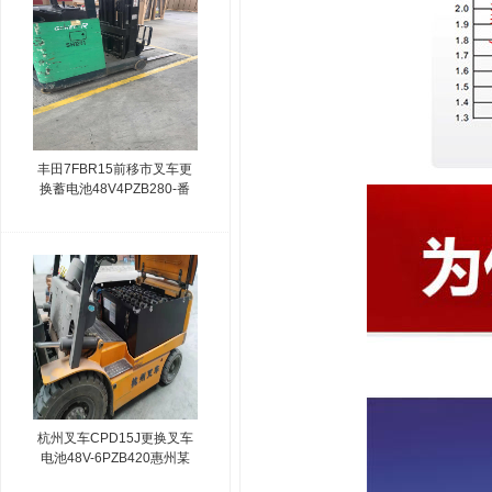
丰田7FBR15前移市叉车更
换蓄电池48V4PZB280-番
禺某电气设备公司
杭州叉车CPD15J更换叉车
电池48V-6PZB420惠州某
物流公司